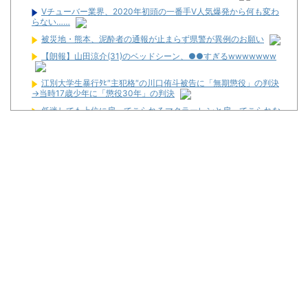
Vチューバー業界、2020年初頭の一番手V人気爆発から何も変わ
らない……
被災地・熊本、泥酔者の通報が止まらず県警が異例のお願い
【朗報】山田涼介(31)のベッドシーン、●●すぎるwwwwwww
江別大学生暴行ﾀﾋ″主犯格″の川口侑斗被告に「無期懲役」の判決
→当時17歳少年に「懲役30年」の判決
低迷しても上位に戻ってこられるマクラーレンと戻ってこられな
いウィリアムズは何が違うの
【新台】藤商事「Lとある魔術の禁書目録2」5ch実戦感想＆評価
まとめ！「劣化グール」「幻想リプレイのタイミング噛み合えばヒ
リつく場面ありそう」等
News】ユニバ「L/バジリスクⅣXB」、北電子「Lライザのアト
リエKD」「Sゴーゴージャグラー4KT」などが検定通過！
パチンカスが遠隔だのホルコンだの言うからホールは客を舐める
し釘も開けないんだよな
【新台】ユニバ「Lやじきた道中記参る！」5ch実戦感想＆評価ま
とめ！「ATはそこそこやじきたしてる気がする」「過去作と変わり
映えしない」等
L革命機ヴァルヴレイヴ2のスマホアプリが配信スタート！