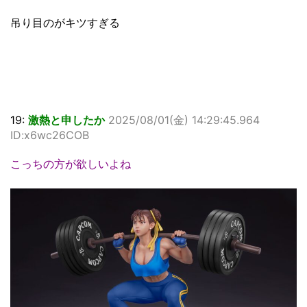
吊り目のがキツすぎる
19:
激熱と申したか
2025/08/01(金) 14:29:45.964
ID:x6wc26COB
こっちの方が欲しいよね