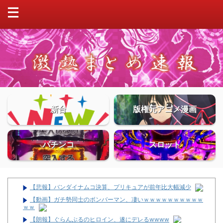
新台
版権元アニメ漫画
パチンコ
スロット
【悲報】バンダイナムコ決算、プリキュアが前年比大幅減少
【動画】ガチ勢同士のボンバーマン、凄いｗｗｗｗｗｗｗｗｗｗ
ｗｗ
【朗報】ぐらんぶるのヒロイン、遂にデレるwwww