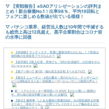
▽ 【実戦報告】eSAOアリシゼーションの評判ま
とめ！新台稼働No.1！出率98％、平均19回転と
フェアに楽しめる数値が出ている模様！
▽ パチンコ業界、経営法人数は10年間で半減する
も総売上高は12兆超え、黒字企業割合はコロナ前
の水準に回復
【米国株】サンディスク、普通に爆裂決算なのにね…！？部員は
個別株の生涯収支プラスなんか？
【超悲報】Z新入社員、意地でも「9月の社員旅行」の計画をやら
ないｗｗｗｗｗ
【激アツ祭り】第1回・撮れ高王決定戦【ペカるTVZ】
【新台】ニューギン「e花の慶次～雲のかなたに」ティザームー
ビー公開&反応まとめ！休眠層ユーザーからパチンコ復帰の声も！
新・リアルスロッター軍団黒バラ #220【かなり難しい展開の
中、持ち味の状況判断で辿り着いた正解!!】
【新台】藤商事「Lとある魔術の禁書目録2」5ch実戦感想＆評価
まとめ！「劣化グール」「幻想リプレイのタイミング噛み合えばヒ
リつく場面ありそう」等