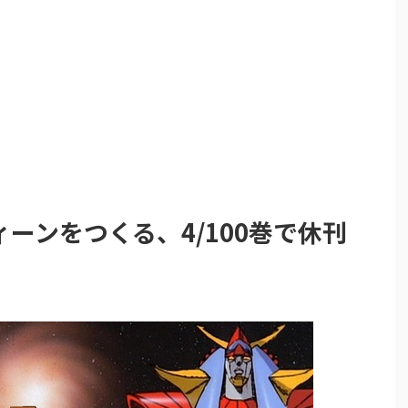
ーンをつくる、4/100巻で休刊