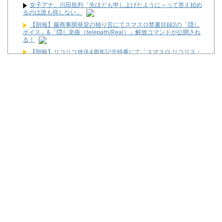
女子アナ、川田批判「先ほども申し上げたように～って答え始め
るのは誰も得しない」
【朗報】藤商事開発室の独り言にてスマスロ禁書目録2の「隠し
ボイス」&「隠し楽曲（telepath/Real）」解放コマンドが公開され
る！
【朗報】リコリコ放送4周年記念特番にて「スマスロ リコリス・
リコイル」の演出映像”たぬきを掴まえろ”&”姫蒲を倒せ！”が公開さ
れる
日本、「100万すら貯金が無い奴」が半数もいるとか貧困国過ぎ
ないか？ｗｗｗｗｗ
【悲報】ワイの日本株がヤバすぎるwwww
若葉まいたけのジャグのプレミアぜんぶ見る! #57【ジャグラー/5
の付く日の翌日ガックンなし! 粘った結果「GOGO!変化祭」開催!!】
【中古機価格230万円】スマスロSAO2、またガラスが粉々にな
る…
【三河S】シンビリーブ川田w w w w w
金なくてスロットいけなくて休みの日なんもやることなくてつま
らん