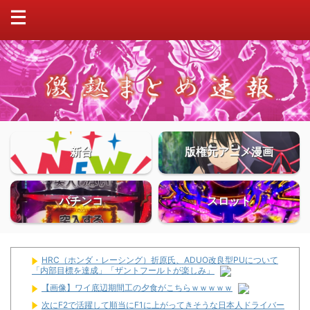
新台
版権元アニメ漫画
パチンコ
スロット
HRC（ホンダ・レーシング）折原氏、ADUO改良型PUについて
「内部目標を達成」「ザントフールトが楽しみ」
【画像】ワイ底辺期間工の夕食がこちらｗｗｗｗｗ
次にF2で活躍して順当にF1に上がってきそうな日本人ドライバー