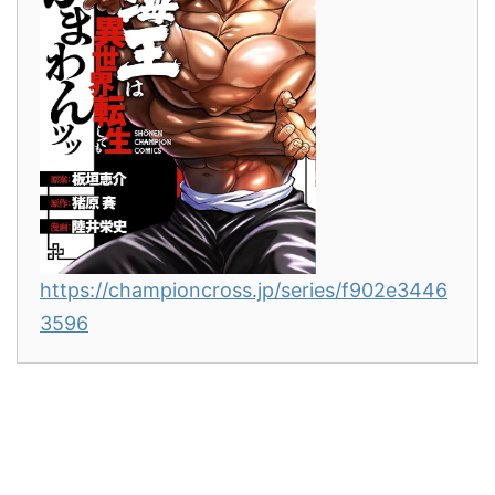
https://championcross.jp/series/f902e3446
3596