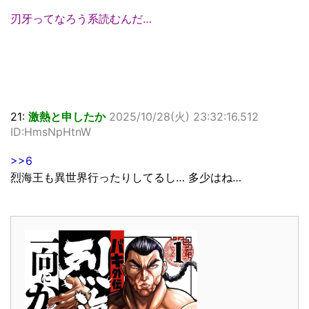
刃牙ってなろう系読むんだ…
21:
激熱と申したか
2025/10/28(火) 23:32:16.512
ID:HmsNpHtnW
>>6
烈海王も異世界行ったりしてるし… 多少はね…