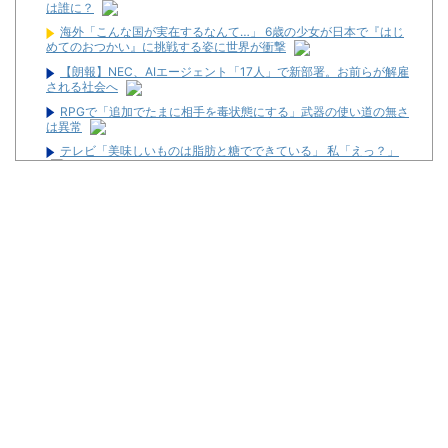
は誰に？
海外「こんな国が実在するなんて…」 6歳の少女が日本で『はじ
めてのおつかい』に挑戦する姿に世界が衝撃
【朗報】NEC、AIエージェント「17人」で新部署。お前らが解雇
される社会へ
RPGで「追加でたまに相手を毒状態にする」武器の使い道の無さ
は異常
テレビ「美味しいものは脂肪と糖でできている」 私「えっ？」
スパイダーマンで自分で糸出せない設定のシリーズなんなん
金なくてスロットいけなくて休みの日なんもやることなくてつま
らん
新潟県上越市の「ダイナム新潟上越インター店」が8月23日で閉
店へ
家スロ販売業者さん「Lソードアートオンライン2、個人のお客様
から315万にてご注文頂きました」
【新台】平和「e範馬刃牙129Ver.」スペック・筐体まとめ！
News】藤商事「e遊べる地獄少女 1/3Ver.RLZ」「eリング 最恐
領域 BigS Ver.FTA」が検定通過！