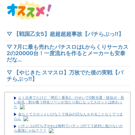
▽ 【戦国乙女5】超超超超事故【パチらぶっ!!】
▽ 7月に最も売れたパチスロはLからくりサーカス
2の20000台！一度流れを作るとメーカーも安泰
だな…
▽ 【やじきた スマスロ】万枚でた後の実戦【パ
チらぶっ!!】
よく出来てたけど「押忍！番長2」のせいでG数当選・疑似ボ・長
い前兆・割を喰う特化ゾーンが当たり前になってスロットは終わっ
た
金なくてスロットいけなくて休みの日なんもやることなくてつま
らん
パチンコの打ち子やれば無料でパチンコ打てて絶対に負けないか
ら最強じゃね？？？