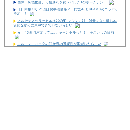
西武・柘植世那、母校勝利を祝う4年ぶりのホームラン！
【日向坂46】今回はお手頃価格？日向坂46とBEAMSのコラボが
決定！！
メルセデスのラッセルは2026F1マシンに対し雑音をきり離し本
質的な部分に集中できていないらしい
女「43億円注文して………キャンセルっと！」←こいつの目的
コルトン・ハータのF1参戦の可能性が消滅したらしい
【画像】令和最新版の剛力彩芽、ワイらにブッ刺さりまくりと話
題にw w w w w w w w w w w w w
【新台】サンセイ「L牙狼 闇を照らす者」スペック詳細！ATは平
均740枚が82.6％ループ！
【新台】山佐「LゼーガペインETR」発売告知画像が公開！
【噂】ユニバ「Lバジリスク4」導入は12月以降！？
【噂】オーイズミ「Lアカマター」近々にも動きあり！？
【新台】三洋「L邪神ちゃんドロップキック」5ch実戦感想＆評価
まとめ！「吸い込み爆速で出玉伸びないSAO2」「AT当てても50G
以内に1/200か1/500引かないと話にならない」等