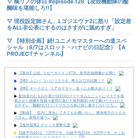
▽ 橘リノの休日 #episode.128【攻殻機動隊の醍
醐味を堪能しろ!!】
▽ 現役設定師さん、Lゴジエヴァ2に怒り「設定差
をALL非公表にするのはさすがに舐めすぎ」
▽ 【特別企画】続!ユニメモマスターへの道スペ
シャル（8/7はスロット・ハナビの日記念）【A
PROJECTチャンネル】
【新台】山佐「LゼーガペインETR」発売告知画像が公開！
【噂】ユニバ「Lバジリスク4」導入は12月以降！？
【噂】オーイズミ「Lアカマター」近々にも動きあり！？
配信者のむるおか君がSEEDのフリーダムユニットにマスクを装
着させた画像を投稿→迷惑行為だと批判殺到→AIで着けただけだと
ガチギレ「難癖付けたいドブカスの為に但し書きしないとな」
【動画】「店内に浸水してきてもお構いなし」東海地方のスロカ
スさん、覚悟が違う…
【海外競馬】ナイソス電撃引退
日経平均2013「1万円です」日経平均2026「6万円です」←これ
は年収爆上がりしたんやろなぁ・・・