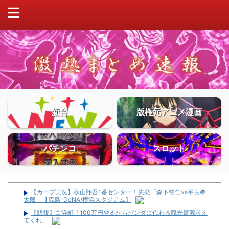
新台
版権元アニメ漫画
パチンコ
スロット
【カープ実況】秋山翔吾1番センター！先発「森下暢仁vs平良拳
太郎」【広島-DeNA/横浜スタジアム】
【悲報】白浜町「100万円やるからパンダに代わる観光資源考え
てくれ」