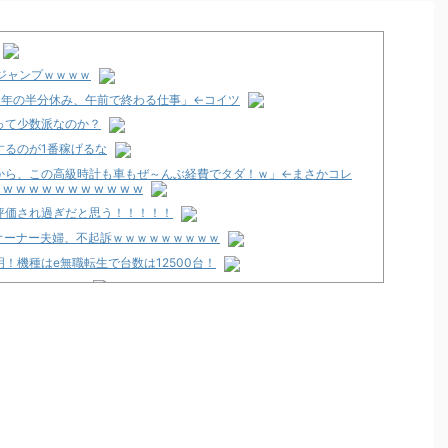
ジャンプｗｗｗｗ
、年の半分休み、午前で終わる仕事」←コイツ
って少数派なのか？
するのが1番稼げるな
から、この高級時計も車もぜ～んぶ経費でタダ！ｗ」←まさかコレ
 w w w w w w w w
評価され過ぎだと思う！！！！！
オーナー夫婦、不起訴ｗｗｗｗｗｗｗｗｗ
明！機種はe無職転生で台数は12500台！
8月16日で閉店
ない、お前らが打たなかったせいで豊丸はパチンコ事業をやめた。
甘デジVer.」スペック情報！デカヘソ搭載でRUSH中は5000個大当
最新作が年明け以降に登場か！？