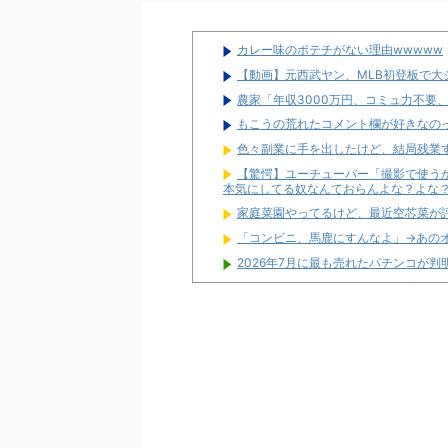
カレー味のポテチがない理由wwwww
【動画】元西武ヤン、MLB初登板で大
農家「年収3000万円、コミュ力不要
もこうの荒れたコメント欄が好きなの
色々副業に手を出したけど、結局残業
【驚愕】ユーチューバー「撮影で使う
本気にしてる奴なんておらんよな？よな？w w w
家庭菜園やってるけど、最近空芯菜が
「コンビニ、馬鹿にすんなよ」→あの
2026年7月に最も売れたパチンコが判
さいたま市北区の「ガーデン大宮北」が
お前らに豊丸を名残惜しむ資格なんて
【新台】ニューギン「eワンパンマン2 
たり有！
【噂】スロット「北斗の拳」シリーズ