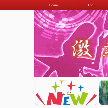
Home
About
新台