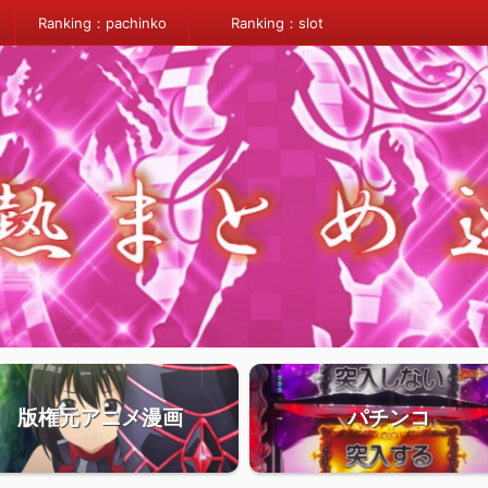
Ranking：pachinko
Ranking：slot
版権元アニメ漫画
パチンコ