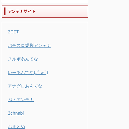
アンテナサイト
2GET
パチスロ爆裂アンテナ
ヌルポあんてな
いーあんてな(#ﾟｗﾟ)
アナグロあんてな
ぷぅアンテナ
2chnabi
おまとめ