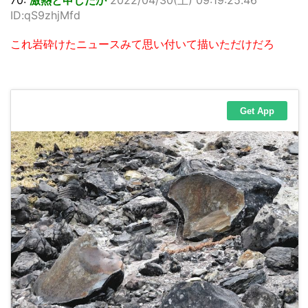
70:
激熱と申したか
2022/04/30(土) 09:19:25.46
ID:qS9zhjMfd
これ岩砕けたニュースみて思い付いて描いただけだろ