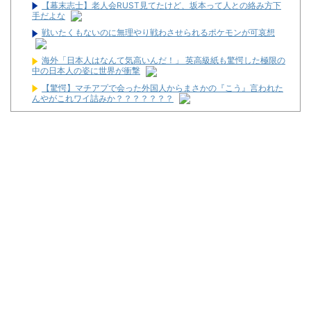
【幕末志士】老人会RUST見てたけど、坂本って人との絡み方下
手だよな
戦いたくもないのに無理やり戦わさせられるポケモンが可哀想
海外「日本人はなんて気高いんだ！」 英高級紙も驚愕した極限の
中の日本人の姿に世界が衝撃
【驚愕】マチアプで会った外国人からまさかの『こう』言われた
んやがこれワイ詰みか？？？？？？？
【衝撃】クロちゃん、とち狂ったツイートをする←コレ言うほど
おかしいか？？？？？？
キャデラックF1、致命的なブレーキ問題の原因が明らかになるも
解決には至っておらずめども立たず
マルハンが令和8年熊本地震の被災者支援のために募玉・募メダ
ルによる寄付活動をスタート！
兵庫県姫路市の「LEON」が8月16日で閉店へ
パチ屋の抽選始まるんだけど一応行った方がいいんか？
【噂】サミー「e推しの子」導入は2027年以降か！？
【新台】ネット「Lモグモグ風林火山 大海戦の巻」試打動画が公
開！