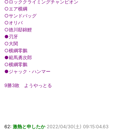
○ロッククライミングチャンピオン
○エア横綱
○サンドバッグ
○オリバ
○徳川邸錦鯉
●刃牙
○大関
○横綱零鵬
●範馬勇次郎
○横綱零鵬
●ジャック・ハンマー
9勝3敗 ようやっとる
62:
激熱と申したか
2022/04/30(土) 09:15:04.63