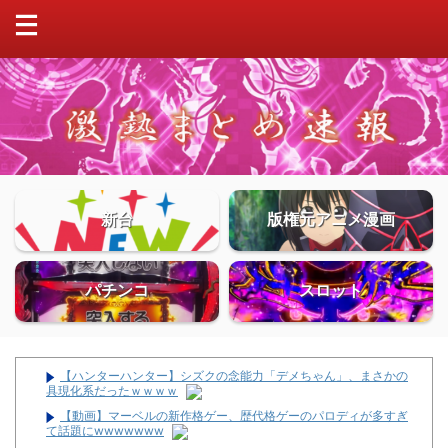
新台
版権元アニメ漫画
パチンコ
スロット
【ハンターハンター】シズクの念能力「デメちゃん」、まさかの
具現化系だったｗｗｗｗ
【動画】マーベルの新作格ゲー、歴代格ゲーのパロディが多すぎ
て話題にwwwwwww