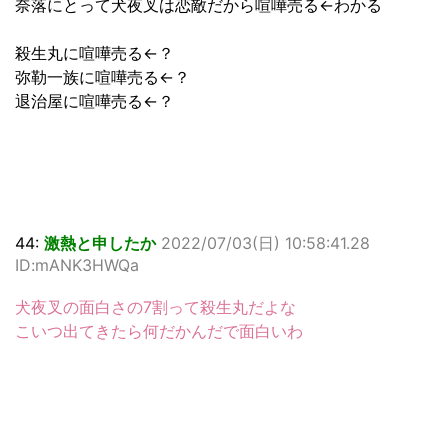
奈落にとって犬夜叉は恋敵だから喧嘩売る←わかる
殺生丸に喧嘩売る←？
弥勒一族に喧嘩売る←？
退治屋に喧嘩売る←？
44:
激熱と申したか
2022/07/03(日) 10:58:41.28
ID:mANK3HWQa
犬夜叉の面白さの7割って殺生丸だよな
こいつ出てきたら何だかんだで面白いわ