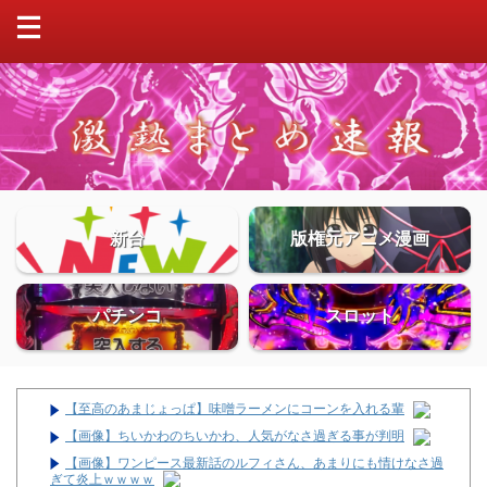
新台
版権元アニメ漫画
パチンコ
スロット
【至高のあまじょっぱ】味噌ラーメンにコーンを入れる輩
【画像】ちいかわのちいかわ、人気がなさ過ぎる事が判明
【画像】ワンピース最新話のルフィさん、あまりにも情けなさ過
ぎて炎上ｗｗｗｗ