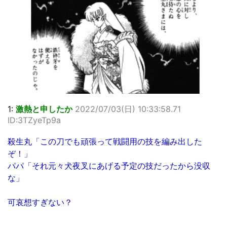
1:
激熱と申したか
2022/07/03(日) 10:33:58.71
ID:3TZyeTp9a
殺生丸「この刀でも頑張って戦闘用の技を編み出した
ぞ！」
パパ「それ元々犬夜叉にあげる予定の技だったから没収
な」
可哀想すぎない？