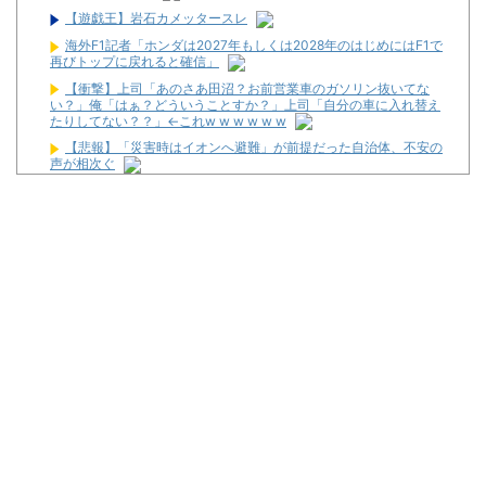
【遊戯王】岩石カメッタースレ
海外F1記者「ホンダは2027年もしくは2028年のはじめにはF1で
再びトップに戻れると確信」
【衝撃】上司「あのさあ田沼？お前営業車のガソリン抜いてな
い？」俺「はぁ？どういうことすか？」上司「自分の車に入れ替え
たりしてない？？」←これw w w w w w
【悲報】「災害時はイオンへ避難」が前提だった自治体、不安の
声が相次ぐ
ショートスリーバー堀大輔さん、とんでもない事になるｗｗｗｗ
ｗｗｗｗ
最近常にどうやってパチンコ屋に復讐出来るかずっと考えてる
昔のスロット動画見てたらケロット柄が2回出たのにハズレて
た…流石にヤバすぎじゃね？
スロットに比べてパチユーザーってなんでリテラシーがここまで
低いんだろうね
【新台】サンセイ「eゾンビになるまでにしたい100のこと」試
打動画が新たに公開！
【噂】パチンコ「不二子」年末以降にも登場か！？