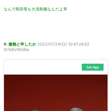
なんで島田母も大洗制服なんだよ草
9:
激熱と申したか
2022/07/24(日) 10:47:26.82
ID:N9Vl6GI8a