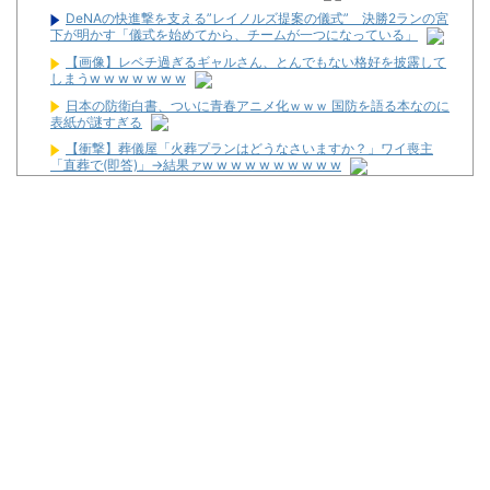
DeNAの快進撃を支える”レイノルズ提案の儀式” 決勝2ランの宮
下が明かす「儀式を始めてから、チームが一つになっている」
【画像】レベチ過ぎるギャルさん、とんでもない格好を披露して
しまうw w w w w w w
日本の防衛白書、ついに青春アニメ化ｗｗｗ 国防を語る本なのに
表紙が謎すぎる
【衝撃】葬儀屋「火葬プランはどうなさいますか？」ワイ喪主
「直葬で(即答)」→結果ァw w w w w w w w w w
タトゥー彫り師さん「刺青入れてる奴は全員バカです」→30万再
生ｗｗｗｗｗｗ
初心者は海打てっていう上級パチンカーいるけどさ
なんで国ってパチンコ屋取り締まらないの？
パチンコ完全に引退する方法
パチンカス「エアコン節約で涼しいパチ屋いく」←これ
初めてパチンコ行くんだけどなんか気をつけることある？
Powered by livedoor 相互RSS