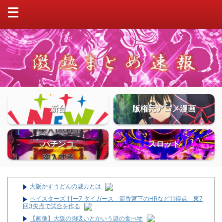
新台
版権元アニメ漫画
パチンコ
スロット
大阪かすうどんの魅力とは
ベイスターズ 11ー7 タイガース 筒香宮下のHRなど11得点 東7
回3失点で試合を作る
【画像】大阪の肉吸いとかいう謎の食べ物