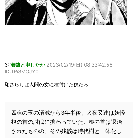
3:
激熱と申したか
2023/02/19(日) 08:33:42.56
ID:TPi3MOJY0
恥さらしは人間の女に種付けた奴だろ
四魂の玉の消滅から3年半後、犬夜叉達は妖怪
根の首の討伐に携わっていた。根の首は退治
されたものの、その残骸は時代樹と一体化し