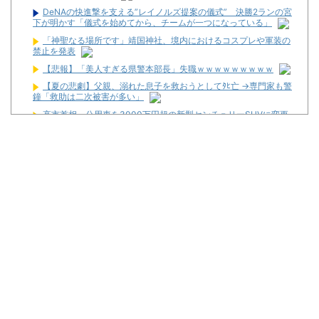
DeNAの快進撃を支える”レイノルズ提案の儀式” 決勝2ランの宮
下が明かす「儀式を始めてから、チームが一つになっている」
「神聖なる場所です」靖国神社、境内におけるコスプレや軍装の
禁止を発表
【悲報】「美人すぎる県警本部長」失職ｗｗｗｗｗｗｗｗｗ
【夏の悲劇】父親、溺れた息子を救おうとしてﾀﾋ亡 →専門家も警
鐘「救助は二次被害が多い」
高市首相、公用車を3000万円超の新型センチュリーSUVに変更
ｗｗｗｗｗｗｗ
初心者は海打てっていう上級パチンカーいるけどさ
なんで国ってパチンコ屋取り締まらないの？
パチンコ完全に引退する方法
パチンカス「エアコン節約で涼しいパチ屋いく」←これ
初めてパチンコ行くんだけどなんか気をつけることある？
Powered by livedoor 相互RSS