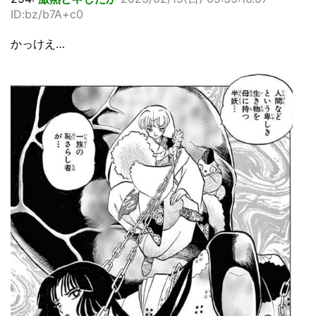
ID:bz/b7A+c0
かっけえ…