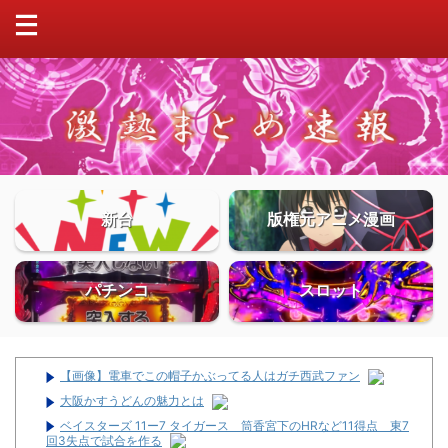
新台
版権元アニメ漫画
パチンコ
スロット
【画像】電車でこの帽子かぶってる人はガチ西武ファン
大阪かすうどんの魅力とは
ベイスターズ 11ー7 タイガース 筒香宮下のHRなど11得点 東7
回3失点で試合を作る