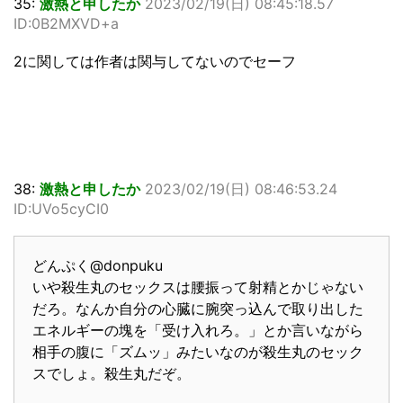
35:
激熱と申したか
2023/02/19(日) 08:45:18.57
ID:0B2MXVD+a
2に関しては作者は関与してないのでセーフ
38:
激熱と申したか
2023/02/19(日) 08:46:53.24
ID:UVo5cyCI0
どんぷく@donpuku
いや殺生丸のセックスは腰振って射精とかじゃない
だろ。なんか自分の心臓に腕突っ込んで取り出した
エネルギーの塊を「受け入れろ。」とか言いながら
相手の腹に「ズムッ」みたいなのが殺生丸のセック
スでしょ。殺生丸だぞ。