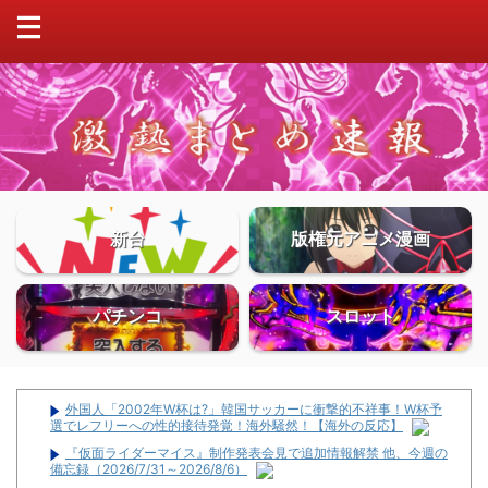
新台
版権元アニメ漫画
パチンコ
スロット
外国人「2002年W杯は?」韓国サッカーに衝撃的不祥事！W杯予
選でレフリーへの性的接待発覚！海外騒然！【海外の反応】
『仮面ライダーマイス』制作発表会見で追加情報解禁 他、今週の
備忘録（2026/7/31～2026/8/6）