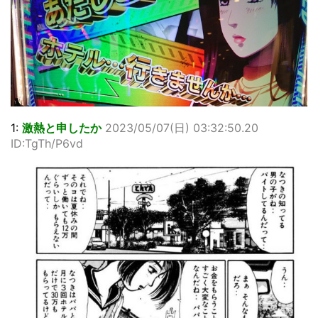
1:
激熱と申したか
2023/05/07(日) 03:32:50.20
ID:TgTh/P6vd