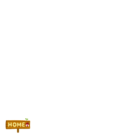
れ 等【小ネタ×3】
最新パチンコ 稼働貢献1週で終わるwwwww
Powered by livedoor 相互RSS