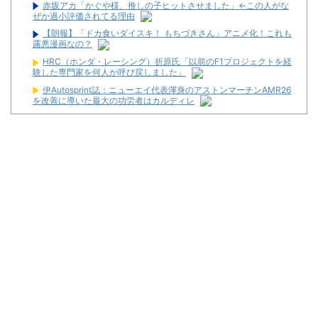
赤坂アカ「かぐや様、推しの子ヒットさせました」←この人がな
ぜか過小評価されてる理由
【朗報】「ドカ食いダイスキ！ もちづきさん」アニメ化！これも
露悪漫画なの？
HRC（ホンダ・レーシング）折原氏「以前のF1プロジェクトを経
験した専門家を何人か呼び戻しました」
伊Autosprint誌：ニューエイ代表渾身のアストンマーチンAMR26
を改善に導いた最大の功労者はカルディレ
【ラブライブ！虹ヶ咲学園スクールアイドル同好会】フリュー
「上原歩夢」プライズフィギュア化決定
暴力行為法違反の疑いで、毎日新聞記者を逮捕
最新パチンコ 稼働貢献1週で終わるwwwww
【噂】サミー「eシャングリラ・フロンティア」導入は12月以
降！？
パチンコ台欲しさに白タク行為をした82歳の無職の男を逮捕
ユニバが「次回」予告を公開！バジがくるのか！？
東京都府中市の「ニューアサヒ府中四谷店」が8月16日で閉店へ