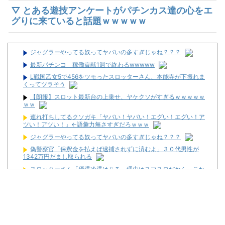
▽ とある遊技アンケートがパチンカス達の心をエ
グりに来ていると話題ｗｗｗｗｗ
ジャグラーやってる奴ってヤバいの多すぎじゃね？？？
最新パチンコ 稼働貢献1週で終わるwwwww
L戦国乙女5で456をツモったスロッターさん、本能寺が下振れま
くってツラそう
【朗報】スロット最新台の上乗せ、ヤケクソがすぎるｗｗｗｗｗ
ｗｗ
連れ打ちしてるクソガキ「ヤバい！ヤバい！エグい！エグい！ア
ツい！アツい！」←語彙力無さすぎだろｗｗｗ
ジャグラーやってる奴ってヤバいの多すぎじゃね？？？
偽警察官「保釈金を払えば逮捕されずに済むよ」３０代男性が
1342万円だまし取られる
スロッターさん「優遇冷遇はある。理由はスマスロだから、これ
だけで十分なんだよね」
【戦国乙女5】待望の黄金カットイン【パチらぶっ!!】
【悲報】美容師に趣味を聞かれて「パチ●コ」と答えた結果ｗｗ
ｗｗｗｗ
「人気の逃げ馬に人気薄で競りかけないのが暗黙の了解」←こ