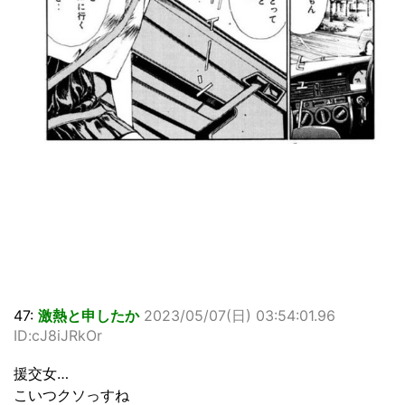
47:
激熱と申したか
2023/05/07(日) 03:54:01.96
ID:cJ8iJRkOr
援交女…
こいつクソっすね