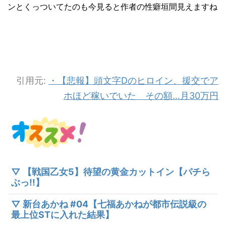
ンとくっついてたのも今見ると作者の性癖垣間見えますね
引用元:
・【悲報】頭文字Dのヒロイン、援交でア
ホほど稼いでいた その額…月30万円
▽ 【戦国乙女5】待望の黄金カットイン【パチら
ぶっ!!】
▽ 新台あかね #04【七福あかねが都市伝説級の
最上位STに入れた結果】