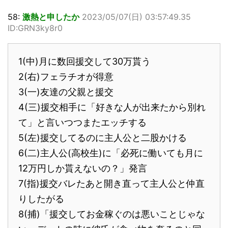
58:
激熱と申したか
2023/05/07(日) 03:57:49.35
ID:GRN3ky8r0
1(中)月に数回援交して30万貰う
2(右)フェラチオが得意
3(一)友達の父親と援交
4(三)援交相手に「好きな人が出来たから別れ
て」と言いつつまたエッチする
5(左)援交してるのに主人公と二股かける
6(二)主人公(高校生)に「必死に働いても月に
12万円しか貰えないの？」発言
7(指)援交バレたあと開き直って主人公と仲直
りしたがる
8(捕)「援交してお金稼ぐのは悪いことじゃな