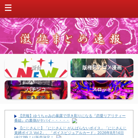
新台
版権元アニメ漫画
パチンコ
スロット
【悲報】ゆうちゃみの暴露で浮き彫りになる『恋愛リアリティー
番組』の裏側がヤバイ・・・・・
【にじさんじ】「にじさんじ がんばらないボイス」「にじさんじ
束縛ボイス Vol.2」、「ボイスビジュアルカード」2026年8月14日
(金)12時より販売決定！