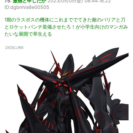
75:
激熱と申したか
2023/05/05(金) 08:44:18.22
ID:dgbmVa8e00505
1期のラスボスの機体にこれまででてきた敵のバリアと刀
とロケットパンチ装備させたろ！が小学生向けのマンガみ
たいな展開で草生える