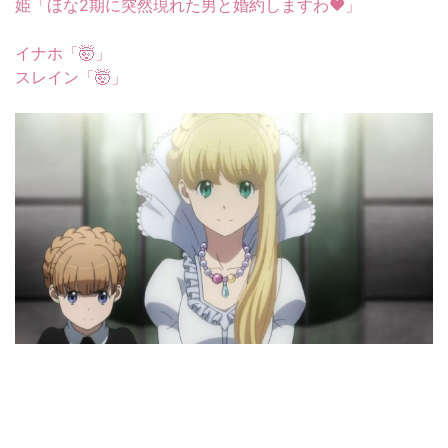
姫「ほな2期に突然現れた男と婚約しますわ❤」
イナホ「🤯」
スレイン「🤯」