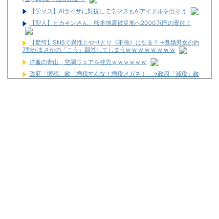
【学マス】AIライザに対抗して学マスもAIアイドルを出そう
【聖人】ヒカキンさん、熊本地震被災地へ2000万円の寄付！
【驚愕】SNSで異性とやりとり《不倫》になる？→既婚男女の約
7割がまさかの『こう』回答してしまうw w w w w w w w
洋服の青山、空調ウェアを発売ｗｗｗｗｗｗ
政府「増税」敵「増税すんな！増税メガネ！」→政府「減税」敵
「減税すんな！社会保障どうなる！」
海外「日本人はなんて気高いんだ！」 英高級紙も驚愕した極限の
中の日本人の姿に世界が衝撃
ワイが明日3万で勝負するべきスロット
【新台】サンセイ「L牙狼 闇を照らす者」スペック詳細！ATは平
均740枚が82.6％ループ！
【新台】山佐「LゼーガペインETR」発売告知画像が公開！
【噂】ユニバ「Lバジリスク4」導入は12月以降！？
【噂】オーイズミ「Lアカマター」近々にも動きあり！？