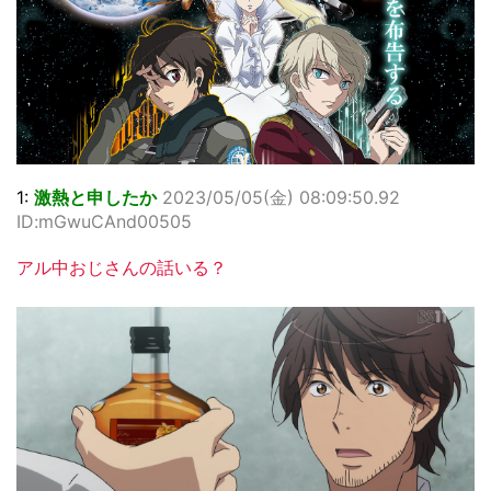
1:
激熱と申したか
2023/05/05(金) 08:09:50.92
ID:mGwuCAnd00505
アル中おじさんの話いる？