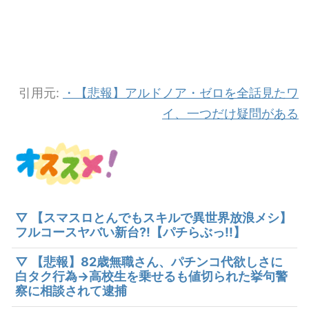
引用元:
・【悲報】アルドノア・ゼロを全話見たワ
イ、一つだけ疑問がある
▽ 【スマスロとんでもスキルで異世界放浪メシ】
フルコースヤバい新台?!【パチらぶっ!!】
▽ 【悲報】82歳無職さん、パチンコ代欲しさに
白タク行為→高校生を乗せるも値切られた挙句警
察に相談されて逮捕