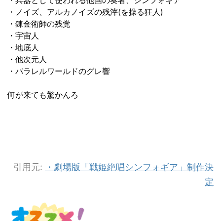
・兵器として使われる他国の奏者、シンフォギア
・ノイズ、アルカノイズの残滓(を操る狂人)
・錬金術師の残党
・宇宙人
・地底人
・他次元人
・パラレルワールドのグレ響
何が来ても驚かんろ
引用元:
・劇場版「戦姫絶唱シンフォギア」制作決
定