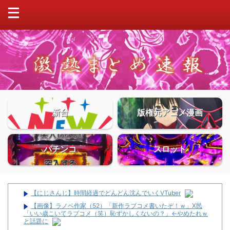
新台
版権元アニメ漫画
パチンコ
スロット
【にじさんじ】時間経過でどんどん沈んでいくVTuber
【画像】ラノベ作家（52）「新作ラブコメ書いたぞ！ｗ」X民
「いい歳こいてラブコメ（笑）恥ずかしくないの？」←やめたれｗ
と話題に