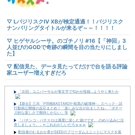
▽ LバジリスクⅣ XBが検定通過！！バジリスク
ナンバリングタイトルが来るぞ～～！！！！
▽ ヒゲヤルシーサ。のゴチノリ #16【「神回」3
人並びのGODで奇跡の瞬間を目の当たりにしまし
た】
▽ 配信見た、データ見たってだけで台を語る評論
家ユーザー増えすぎだろ
「次回」ユニバーサルが筆文字で匂わせ投稿…ようやく来たか
【新台】三共「P羽根BASTARD!!-暗黒の破壊神-」スペック・試
打動画公開後の反応まとめ！「楽しみな台が出ましたね」「ポチー
ズ的な楽しさで期待しかない」等
「パチンコ・パチスロは適度に楽しむ遊びです。 のめり込みに注
意しましょう。」←これおかしいだろｗｗｗ
配信者のむるおか君がSEEDのフリーダムユニットにマスクを装