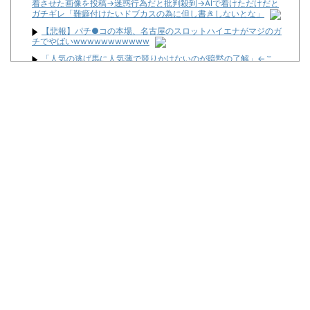
着させた画像を投稿→迷惑行為だと批判殺到→AIで着けただけだと
ガチギレ「難癖付けたいドブカスの為に但し書きしないとな」
【悲報】パチ●コの本場、名古屋のスロットハイエナがマジのガ
チでやばいwwwwwwwwwww
「人気の逃げ馬に人気薄で競りかけないのが暗黙の了解」←こ
れ 等【小ネタ×3】
【悲報】82歳無職さん、パチンコ代欲しさに白タク行為→高校生
を乗せるも値切られた挙句警察に相談されて逮捕
【実戦報告】Lストリートファイター6の評判まとめ！ヤレる感が
微妙！？もう稼働貢献週の予想をするユーザーも！？
「パチンコ・パチスロは適度に楽しむ遊びです。 のめり込みに注
意しましょう。」←これおかしいだろｗｗｗ
【悲報】週間少年ジャンプの「グッズ(43億円分)」を注文し全て
キャンセルした女逮捕ｗｗｗｗｗｗｗｗ
「次回」ユニバーサルが筆文字で匂わせ投稿…ようやく来たか
【噂】とある歌が多い作品の遊技機が従来とは別メーカーで開発
中！？