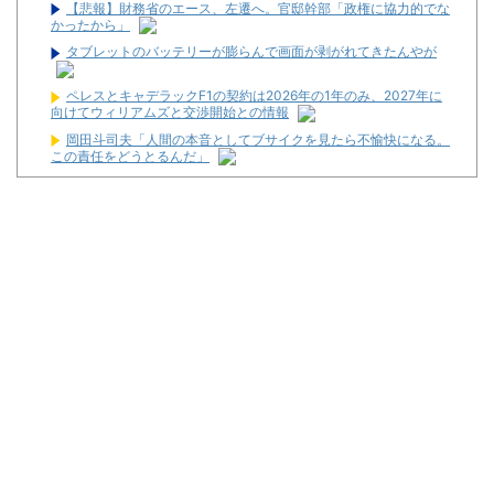
【悲報】財務省のエース、左遷へ。官邸幹部「政権に協力的でな
かったから」
タブレットのバッテリーが膨らんで画面が剥がれてきたんやが
ペレスとキャデラックF1の契約は2026年の1年のみ、2027年に
向けてウィリアムズと交渉開始との情報
岡田斗司夫「人間の本音としてブサイクを見たら不愉快になる。
この責任をどうとるんだ」
【画像】お前らこの超美人容疑者が、整形か否か判定して！！→
画像がこちらw w w w w w w w w w
【衝撃】浅田真央ちゃんの婚活条件がこちら←むしろコレは普通
じゃね？w w w w w w w w
【噂】とある歌が多い作品の遊技機が従来とは別メーカーで開発
中！？
宮崎県日南市に「モナコパレス888日南店」が8月8日グランドオ
ープン！
【新台】三共「P羽根BASTARD!!-暗黒の破壊神-」スペック・試
打動画公開後の反応まとめ！「楽しみな台が出ましたね」「ポチー
ズ的な楽しさで期待しかない」等
【新台】ニューギン「eワンパンマン2 甘デジVer.」キービジュア
ルが公開！
最新パチンコ 稼働貢献1週で終わるwwwww