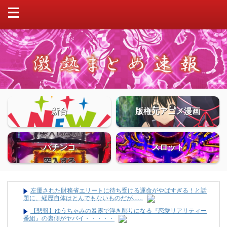
新台
版権元アニメ漫画
パチンコ
スロット
左遷された財務省エリートに待ち受ける運命がやばすぎる！と話
題に、経歴自体はとんでもないものだが……
【悲報】ゆうちゃみの暴露で浮き彫りになる『恋愛リアリティー
番組』の裏側がヤバイ・・・・・