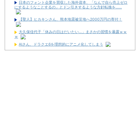
日本のフォント企業を買収した海外資本、「なんで自ら売上ゼロ
にするようなことするの」とドン引きするような方針転換を……
【聖人】ヒカキンさん、熊本地震被災地へ2000万円の寄付！
大久保佳代子「休みの日はだいたい…」まさかの習慣を暴露ｗｗ
ｗ
AIさん、ドラクエ6を理想的にアニメ化してしまう
【画像】ディズニーのおいなり巻（600円）、流石にアレすぎて
賛否両論の大炎上をしてしまうw w w w w w w
レッドブルリザーブの角田裕毅、ケイナさんと一緒に酒蔵巡りを
している模様
ワイが明日3万で勝負するべきスロット
【新台】サンセイ「L牙狼 闇を照らす者」スペック詳細！ATは平
均740枚が82.6％ループ！
【新台】山佐「LゼーガペインETR」発売告知画像が公開！
【噂】ユニバ「Lバジリスク4」導入は12月以降！？
【噂】オーイズミ「Lアカマター」近々にも動きあり！？