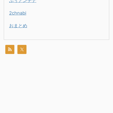
ぷぅアンテナ
2chnabi
おまとめ