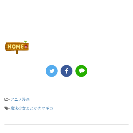
-
アニメ漫画
-
魔法少女まどか☆マギカ