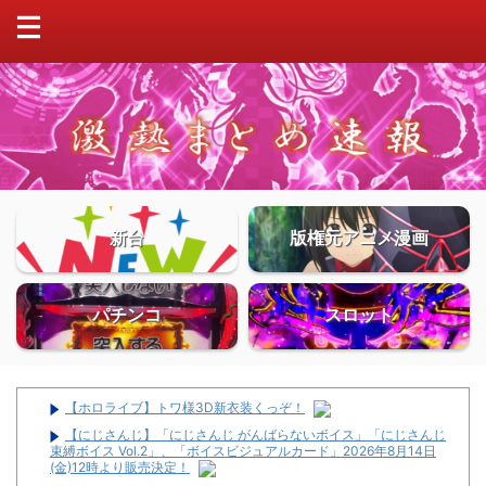
新台
版権元アニメ漫画
パチンコ
スロット
【ホロライブ】トワ様3D新衣装くっぞ！
【にじさんじ】「にじさんじ がんばらないボイス」「にじさんじ
束縛ボイス Vol.2」、「ボイスビジュアルカード」2026年8月14日
(金)12時より販売決定！