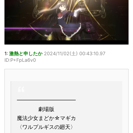
1:
激熱と申したか
2024/11/02(土) 00:43:10.97
ID:P+FpLa6v0
━━━━━━━━━━━
劇場版
魔法少女まどか☆マギカ
〈ワルプルギスの廻天〉