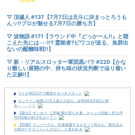
▽ 頂越人 #137【7月7日は北斗に決まっとろうも
んッ!!プロが魅せる7月7日の勝ち方】
▽ 波物語 #171【ラウンド中『どっかーん!!』と聴
こえた先には──!!? 霊能者?ビワコが送る、魚群出
ないの醍醐味戦!!】
▽ 新・リアルスロッター軍団黒バラ #220【かな
り難しい展開の中、持ち味の状況判断で辿り着い
た正解!!】
ワイが明日3万で勝負するべきスロット
オンライン抽選は1万人超えの店も…令和8年8月8日が来
る・・・！！
【新台】サンセイ「L牙狼 闇を照らす者」スペック詳細！ATは平
均740枚が82.6％ループ！
【悲報】ラッパーさん、札束披露するもネット民から「新社会人
の初ボーナスくらいしかない」と笑われる