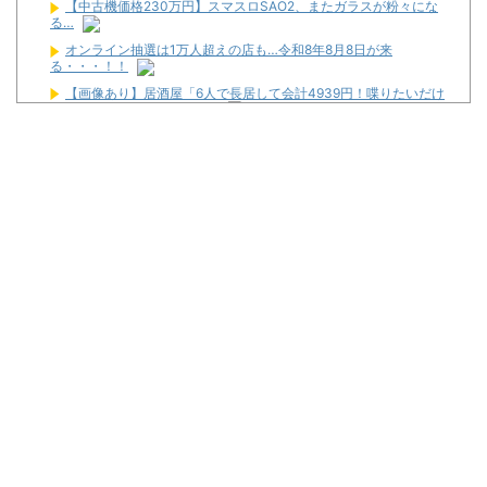
【中古機価格230万円】スマスロSAO2、またガラスが粉々にな
る…
オンライン抽選は1万人超えの店も…令和8年8月8日が来
る・・・！！
【画像あり】居酒屋「6人で長居して会計4939円！喋りたいだけ
なら公園に行ってくれ（怒」
頂越人 #137【7月7日は北斗に決まっとろうもんッ!!プロが魅せる
7月7日の勝ち方】
L戦国乙女5で456をツモったスロッターさん、本能寺が下振れま
くってツラそう
武豊騎手、若手騎手の捲りについて言及
ゲーセンにあるコイン落としゲームをパチ屋に置いたら人気出る
んじゃね？
ワイが明日3万で勝負するべきスロット
Powered by livedoor 相互RSS