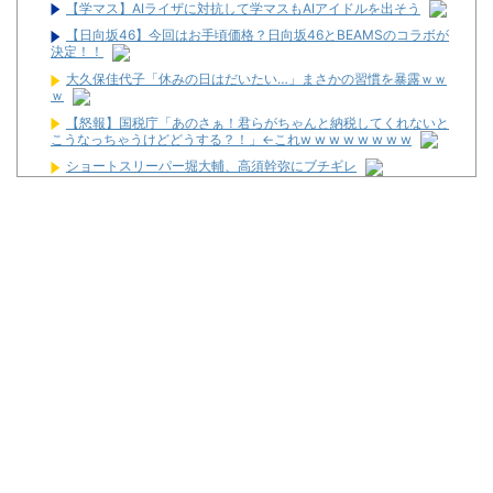
【学マス】AIライザに対抗して学マスもAIアイドルを出そう
【日向坂46】今回はお手頃価格？日向坂46とBEAMSのコラボが
決定！！
大久保佳代子「休みの日はだいたい…」まさかの習慣を暴露ｗｗ
ｗ
【怒報】国税庁「あのさぁ！君らがちゃんと納税してくれないと
こうなっちゃうけどどうする？！」←これw w w w w w w w
ショートスリーパー堀大輔、高須幹弥にブチギレ
反斎藤知事派が本丸に攻め込まれる窮地に突入、「ようやく反撃
のターンやね」と手際の良さに感心する人が続出中
ワイが明日3万で勝負するべきスロット
【新台】サンセイ「L牙狼 闇を照らす者」スペック詳細！ATは平
均740枚が82.6％ループ！
【新台】山佐「LゼーガペインETR」発売告知画像が公開！
【噂】ユニバ「Lバジリスク4」導入は12月以降！？
【噂】オーイズミ「Lアカマター」近々にも動きあり！？