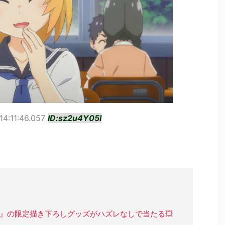
14:11:46.057
ID:sz2u4Y05I
卒』の限定描き下ろしグッズがハズレなしで当たる💥