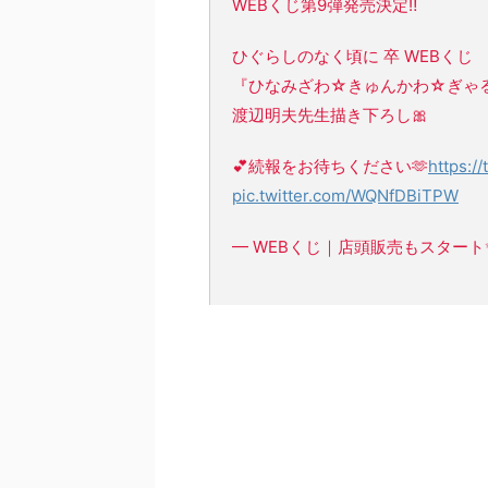
WEBくじ第9弾発売決定‼
ひぐらしのなく頃に 卒 WEBくじ
『ひなみざわ☆きゅんかわ☆ぎゃ
渡辺明夫先生描き下ろし🎀
💕続報をお待ちください🫶
https:/
pic.twitter.com/WQNfDBiTPW
— WEBくじ｜店頭販売もスタート✨【公