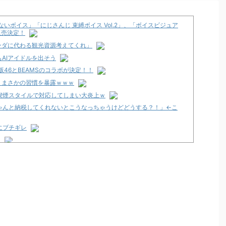
いボイス」「にじさんじ 束縛ボイス Vol.2」、「ボイスビジュア
り販売決定！
ンダに代わる観光資源考えてくれ」
AIアイドルを出そう
46とBEAMSのコラボが決定！！
」まさかの習慣を暴露ｗｗｗ
喫煙スタイルで対応してしまい大炎上ｗ
ゃんと納税してくれないとこうなっちゃうけどどうする？！」←こ
にブチギレ
ト
」スペック詳細！ATは平均740枚が82.6％ループ！
発売告知画像が公開！
12月以降！？
々にも動きあり！？