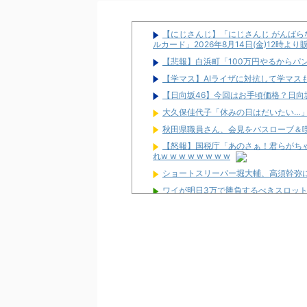
【にじさんじ】「にじさんじ がんばらな
ルカード」2026年8月14日(金)12時よ
【悲報】白浜町「100万円やるからパ
【学マス】AIライザに対抗して学マスも
【日向坂46】今回はお手頃価格？日向坂
大久保佳代子「休みの日はだいたい…
秋田県職員さん、会見をバスローブ＆
【怒報】国税庁「あのさぁ！君らがち
れw w w w w w w w
ショートスリーパー堀大輔、高須幹弥
ワイが明日3万で勝負するべきスロッ
【新台】サンセイ「L牙狼 闇を照らす者
【新台】山佐「LゼーガペインETR」
【噂】ユニバ「Lバジリスク4」導入は
【噂】オーイズミ「Lアカマター」近