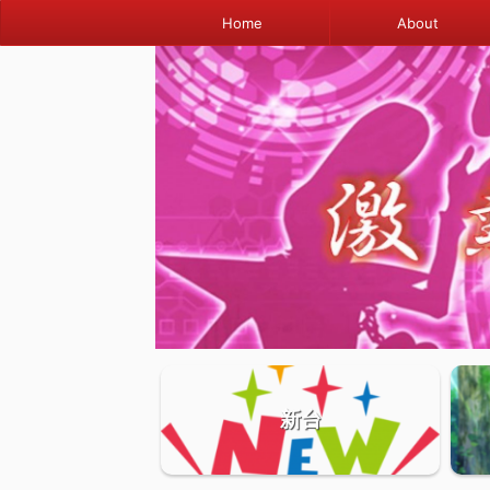
Home
About
新台