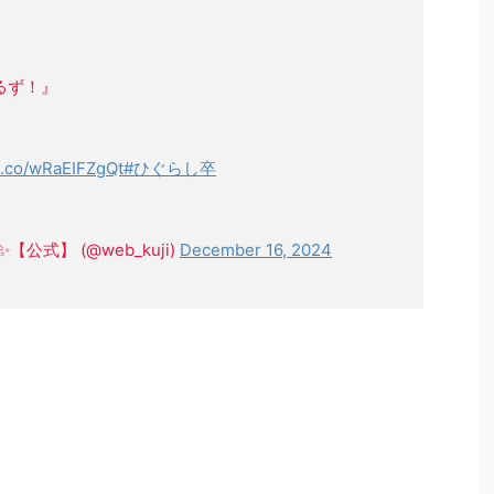
るず！』
/t.co/wRaEIFZgQt
#ひぐらし卒
式】 (@web_kuji)
December 16, 2024