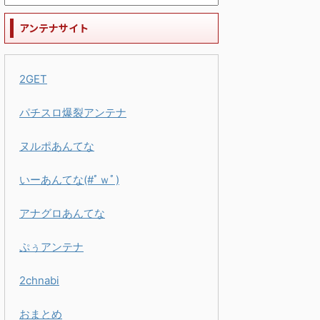
アンテナサイト
2GET
パチスロ爆裂アンテナ
ヌルポあんてな
いーあんてな(#ﾟｗﾟ)
アナグロあんてな
ぷぅアンテナ
2chnabi
おまとめ