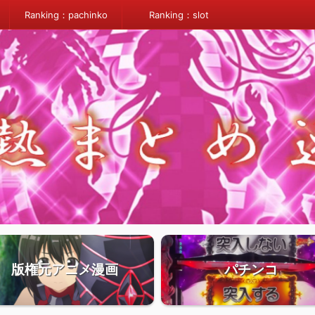
Ranking：pachinko
Ranking：slot
版権元アニメ漫画
パチンコ