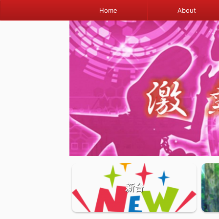
Home
About
新台