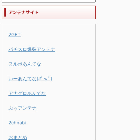
アンテナサイト
2GET
パチスロ爆裂アンテナ
ヌルポあんてな
いーあんてな(#ﾟｗﾟ)
アナグロあんてな
ぷぅアンテナ
2chnabi
おまとめ