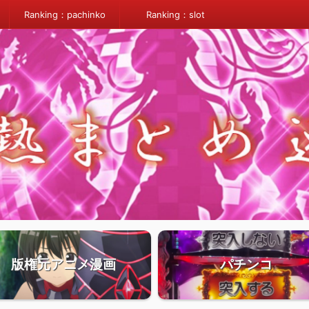
Ranking：pachinko
Ranking：slot
版権元アニメ漫画
パチンコ