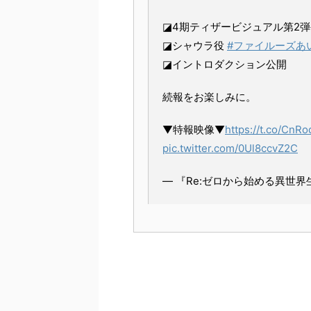
◪4期ティザービジュアル第2
◪シャウラ役
#ファイルーズあ
◪イントロダクション公開
続報をお楽しみに。
▼特報映像▼
https://t.co/CnR
pic.twitter.com/0Ul8ccvZ2C
— 『Re:ゼロから始める異世界生活』公