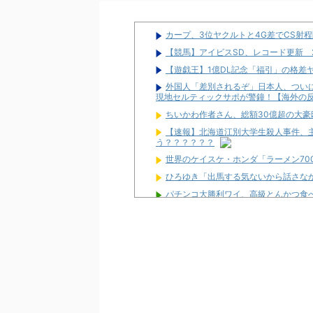
カープ、3位ヤクルトと4G差でCS射
【競馬】アイビスSD、レコード更新 
【遊戯王】1億DL記念「福引」の格差
外国人「差別されるぞ」日本人、つい
現地セルティックサポが警鐘！【海外の
ちいかわ作者さん、総額30億超の大
【速報】北海道江別大学生殺人事件、主
う？？？？？？
世界のケイスケ・ホンダ「ラーメン70
ひろゆき「出馬する気ないから話さな
パチンコ大勝利ワイ、高級とんかつ食
パチ屋無くせば犯罪減るのにね
初めて打ったスロットなに？
ワイ生活保護、2スロを打つ金すら無
隣で万枚出してるやつが作業感が凄い