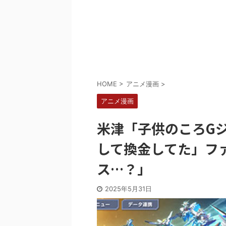
Powered by livedoor 相互RSS
HOME
>
アニメ漫画
>
アニメ漫画
米津「子供のころG
して換金してた」フ
ス…？」
2025年5月31日