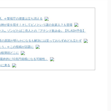
惑。←警視庁の捜査は立ち消える
の神が姿を現す！そしてピノという謎の女超人？も登場
ス〟ゾンビたばこ売人との『アテンド飲み会』【FLASH予告】
問題の原因が明らかになるも解決には至っておらずめども立たず
よう」←この投稿が話題に
の核弾頭どこに
「最終的に10兆円規模になる可能性」
べに来る
くて咽び泣く
のか面倒くさそうに打ってた