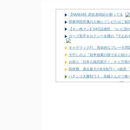
【NMB48】西住美咲妃が困ってる
関東球団所属の人物にゾンビたばこ疑
【キン肉マン】540話感想 ついに刻
カープ若手＆セクシー女優の〝寸止めキ
キャデラックF1、致命的なブレーキ
大竹しのぶ「戦争放棄の国であり続け
お前ら「日本も核武装汁！」←１万発
防衛費、過去最大の8.9兆円へ →政府
パチンコ大勝利ワイ、高級とんかつ食
パチ屋無くせば犯罪減るのにね
初めて打ったスロットなに？
ワイ生活保護、2スロを打つ金すら無
隣で万枚出してるやつが作業感が凄い