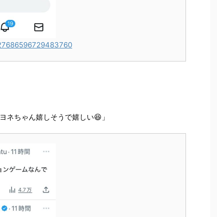
/1927686596729483760
ヨネちゃん嬉しそうで嬉しい😆」