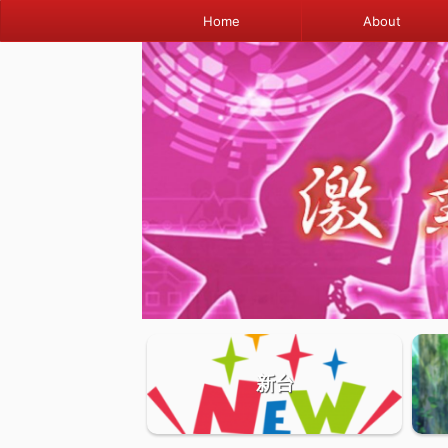
Home
About
新台