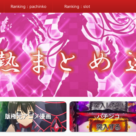
Ranking：pachinko
Ranking：slot
版権元アニメ漫画
パチンコ