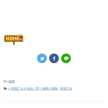
-
版権
-
L 戦国乙女4 戦乱に閃く炯眼の軍師
,
戦国乙女