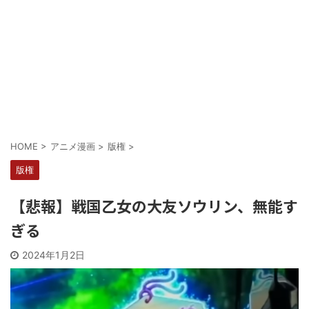
Powered by livedoor 相互RSS
HOME
>
アニメ漫画
>
版権
>
版権
【悲報】戦国乙女の大友ソウリン、無能す
ぎる
2024年1月2日