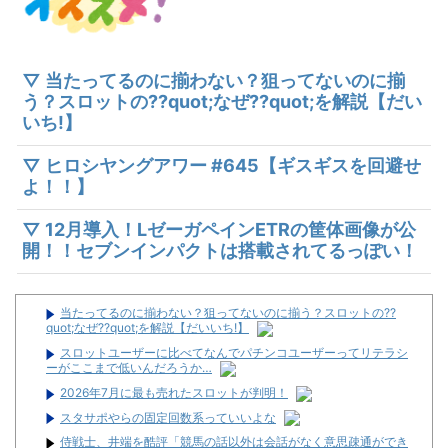
▽ 当たってるのに揃わない？狙ってないのに揃
う？スロットの??quot;なぜ??quot;を解説【だい
いち!】
▽ ヒロシヤングアワー #645【ギスギスを回避せ
よ！！】
▽ 12月導入！LゼーガペインETRの筐体画像が公
開！！セブンインパクトは搭載されてるっぽい！
当たってるのに揃わない？狙ってないのに揃う？スロットの??
quot;なぜ??quot;を解説【だいいち!】
スロットユーザーに比べてなんでパチンコユーザーってリテラシ
ーがここまで低いんだろうか…
2026年7月に最も売れたスロットが判明！
スタサポやらの固定回数系っていいよな
侍戦士、井端を酷評「競馬の話以外は会話がなく意思疎通ができ