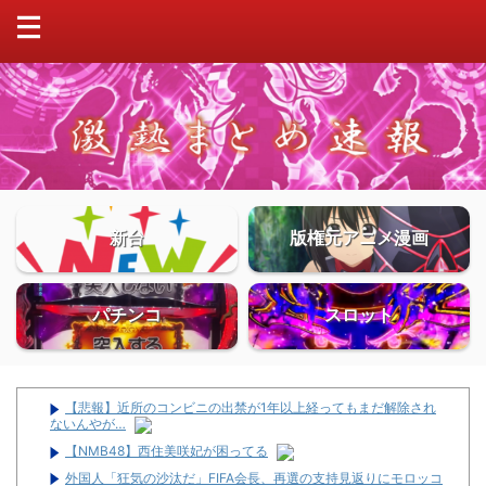
新台
版権元アニメ漫画
パチンコ
スロット
【悲報】近所のコンビニの出禁が1年以上経ってもまだ解除され
ないんやが…
【NMB48】西住美咲妃が困ってる
外国人「狂気の沙汰だ」FIFA会長、再選の支持見返りにモロッコ