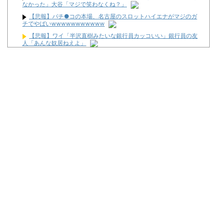
なかった」大谷「マジで笑わなくね？」
【悲報】パチ●コの本場、名古屋のスロットハイエナがマジのガ
チでやばいwwwwwwwwwww
【悲報】ワイ「半沢直樹みたいな銀行員カッコいい」銀行員の友
人「あんな奴居ねえよ」
株の資産7億円あるのに「株主優待」で生活してガンになる人
生・・・
LモンキーターンRED「王道から挑戦へ！モードアップ！最速達
成！ジャックイン！７揃い！」←まったくの別物っぽいけど流行る
んか！？
【画像あり】NASAが開発、着るだけで瞬時に「-15℃冷却」す
る冷感ポンチョ3,980円！
「宝くじの1番賢い買い方」←これ
ワイ生活保護、2スロを打つ金すら無くて咽び泣く
Powered by livedoor 相互RSS