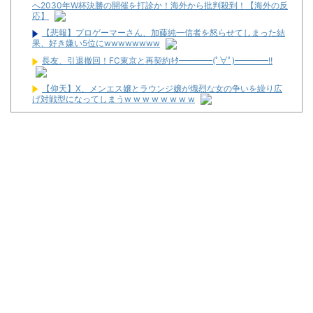
へ2030年W杯決勝の開催を打診か！海外から批判殺到！【海外の反
応】
【悲報】プロゲーマーさん、加藤純一信者を怒らせてしまった結
果、好き嫌い5位にwwwwwwww
長友、引退撤回！FC東京と再契約ｷﾀ━━━━(ﾟ∀ﾟ)━━━━!!
【仰天】X、メンエス嬢とラウンジ嬢が熾烈な女の争いを繰り広
げ対戦型になってしまうw w w w w w w w
【画像】恋する女さん、ネット民が驚愕する大変身を遂げてしま
う←コレは凄過ぎるw w w w w w w w
【悲報】パパ活疑惑のおじさん、待ち合わせに写真と違う女が来
たので逃げようとするも眼鏡を奪われ可哀想なことになっていると
ころを激写されてしまう…
ワイ生活保護、2スロを打つ金すら無くて咽び泣く
隣で万枚出してるやつが作業感が凄いのか面倒くさそうに打って
た
2026年7月に最も売れたスロットが判明！
スタサポやらの固定回数系っていいよな
【画像】パチンコ屋でカスみたいなお菓子もらった