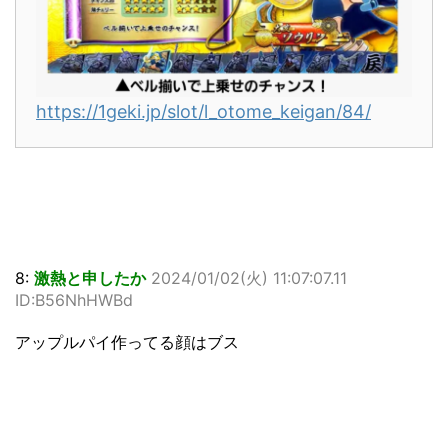
https://1geki.jp/slot/l_otome_keigan/84/
8:
激熱と申したか
2024/01/02(火) 11:07:07.11
ID:B56NhHWBd
アップルパイ作ってる顔はブス