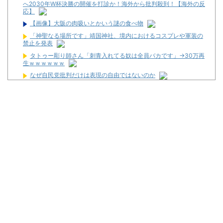
へ2030年W杯決勝の開催を打診か！海外から批判殺到！【海外の反
応】
【画像】大阪の肉吸いとかいう謎の食べ物
「神聖なる場所です」靖国神社、境内におけるコスプレや軍装の
禁止を発表
タトゥー彫り師さん「刺青入れてる奴は全員バカです」→30万再
生ｗｗｗｗｗｗ
なぜ自民党批判だけは表現の自由ではないのか
ライチュウ「ピチューとピカチュウより圧倒的に強いですｗｗｗ
ｗ」←こいつが不人気な理由
令和8年8月8日の稼働ランキングが公開！新台や人気機種が超高
稼働に！
松平健さんがアミューズグループの公式アンバサダーに就任！
【新台】大都「パチスロVivy -Fluorite Eye's Song-」一部スペッ
ク情報！初当たり確率は1/276～1/210！
初心者は海打てっていう上級パチンカーいるけどさ
なんで国ってパチンコ屋取り締まらないの？