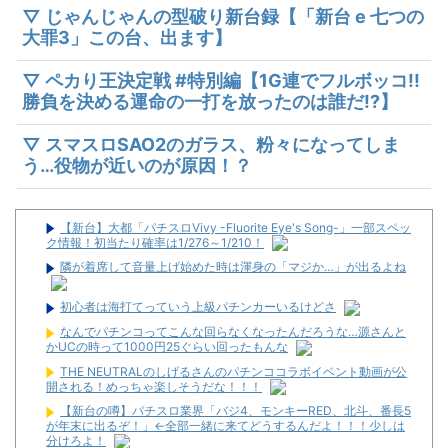
▽ じゃんじゃんの型破り新台録【「新台 e 七つの
大罪3」この台、出ます】
▽ ペカり王決定戦 #特別編【1G連でフルボッコ!!
勝負を決める運命の一打を放ったのは誰だ!?】
▽ スマスロSAO2のガラス、粉々になってしま
う…役物が近いのが原因！？
【新台】大都「パチスロVivy -Fluorite Eye's Song-」一部スペッ
ク情報！初当たり確率は1/276～1/210！
隣が着席して音量上げ始めた時は渾身の「マジか…」が出るよね
初心者は海打てっていう上級パチンカーいるけどさ
なんでパチンコってこんな回らなくなったんだろうな…源さんと
かUCの時って1000円25ぐらい回ったもんな
THE NEUTRALのしげるさんのパチンココラボイベント動画が公
開される！めっちゃ楽しそうだな！！！
【新台の噂】パチスロ業界「バジ4、モンキーRED、北斗、番長5
が年末に出るぞ！」←全部一緒に来てどうするんだよ！！！少しは
分けろよ！