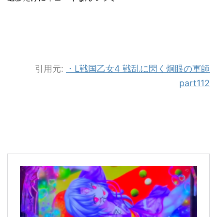
引用元:
・L戦国乙女4 戦乱に閃く炯眼の軍師
part112