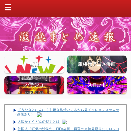
新台
版権元アニメ漫画
パチンコ
スロット
【うなぎとにんにく】焼き鳥焼いてるから見てクレメンスｗｗｗ
（画像あり）
大阪かすうどんの魅力とは
外国人「狂気の沙汰だ」FIFA会長、再選の支持見返りにモロッコ