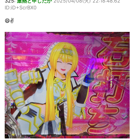
325:
激熱と申したか
2025/04/08(火) 22:18:48.62
ID:iD+ScrBX0
😄✌