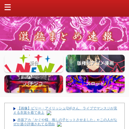
新台
版権元アニメ漫画
パチンコ
スロット
【画像】ビリー・アイリッシュ(24)さん、ライブでマンスジが見
える衣装を着て炎上
赤坂アカ「かぐや様、推しの子ヒットさせました」←この人がな
ぜか過小評価されてる理由