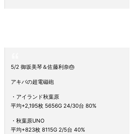
5/2 御坂美琴＆佐藤利奈🎂
アキバの超電磁砲
・アイランド秋葉原
平均+2,195枚 5656G 24/30台 80%
・秋葉原UNO
平均+823枚 8115G 2/5台 40%