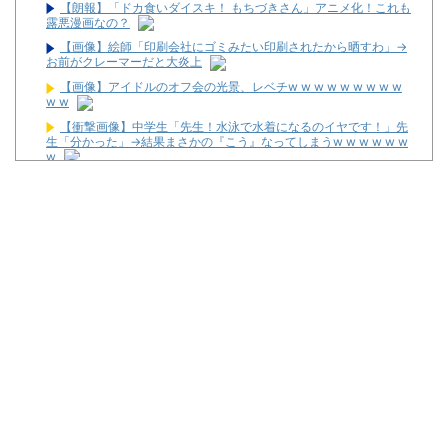
【朗報】「ドカ食いダイスキ！ もちづきさん」アニメ化！これも
露悪漫画なの？
【画像】絵師「印刷会社にゴミみたい印刷されたから晒すわ」→
お前がクレーマーだと大炎上
【画像】アイドルのオフ会の光景、レベチw w w w w w w w w
w w
【衝撃画像】中学生「先生！水泳で水着になるのイヤです！」先
生「分かった」→結果まさかの『こう』なってしまうw w w w w w
w
【緊急】お笑いジャングルポケット斉藤慎二被告に懲役7年の求
刑←これ…
【画像】令和最新版のあのちゃん、可愛過ぎてワイらにブッ刺さ
りまくりw w w w w w
最新パチンコ 稼働貢献1週で終わるwwwww
【噂】サミー「eシャングリラ・フロンティア」導入は12月以
降！？
パチンコ台欲しさに白タク行為をした82歳の無職の男を逮捕
ユニバが「次回」予告を公開！バジがくるのか！？
東京都府中市の「ニューアサヒ府中四谷店」が8月16日で閉店へ