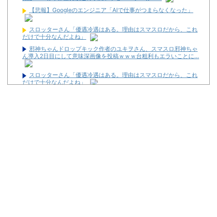
【悲報】Googleのエンジニア「AIで仕事がつまらなくなった」
スロッターさん「優遇冷遇はある。理由はスマスロだから、これ
だけで十分なんだよね」
邪神ちゃんドロップキック作者のユキヲさん、スマスロ邪神ちゃ
ん導入2日目にして意味深画像を投稿ｗｗｗ台粗利もエラいことに…
スロッターさん「優遇冷遇はある。理由はスマスロだから、これ
だけで十分なんだよね」
ジャグラーやってる奴ってヤバいの多すぎじゃね？？？
最新パチンコ 稼働貢献1週で終わるwwwww
【悲報】パチ●コの本場、名古屋のスロットハイエナがマジのガ
チでやばいwwwwwwwwwww
【悲報】美容師に趣味を聞かれて「パチ●コ」と答えた結果ｗｗ
ｗｗｗｗ
米競馬界に激震、全6戦の新3歳王者決定シリーズ創設 プリーク
ネスS排除で伝統の3冠が事実上の解体へ
最新パチンコ 稼働貢献1週で終わるwwwww