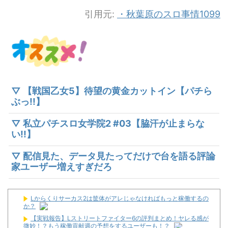
引用元:
・秋葉原のスロ事情1099
▽ 【戦国乙女5】待望の黄金カットイン【パチら
ぶっ!!】
▽ 私立パチスロ女学院2 #03【脇汗が止まらな
い!!】
▽ 配信見た、データ見たってだけで台を語る評論
家ユーザー増えすぎだろ
Lからくりサーカス2は筐体がアレじゃなければもっと稼働するの
か？
【実戦報告】Lストリートファイター6の評判まとめ！ヤレる感が
微妙！？もう稼働貢献週の予想をするユーザーも！？