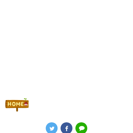
嵐と松本 #114【サラ番、勝ち組？負け組？楽勝！】
【噂】ユニバ「Lバジリスク4」導入は12月以降！？
Powered by livedoor 相互RSS