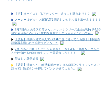
【噂】オーイズミ「Lアカマター」近々にも動きあり！？
メーカーはデカヘソ8個保留3個返しのミドル機を出せよ！！！！
8月7日のとあるスロ専さん、ハナハナシリーズ全台が朝イチ1,2G
目で全台当たるという挙動を見せてしまうｗｗｗこれってｍ…
【悲報】体調不良で休んでパチ●コ屋に通ってたら数十日単位の
証拠写真撮られて会社クビになった
7月に65万円負けたパチンカスさん、ガチギレ「善良な市民がこ
んだけ負けるのはおかしい。半分返金しろ！！！」
望ましい暑熱対策
【悲報】演者さん、eF機動戦士ガンダムSEEDクライマックスで
誤って計数ボタンを押してパンクさせてしまう…
【新台】ニューギン「e花の慶次～雲のかなたに」ティザームー
ビー公開&反応まとめ！休眠層ユーザーからパチンコ復帰の声も！
本気でパチンコを流行らせるには「初心者用超賑やかモードとシ
ンプルモード搭載」「コテスタフェアスタなんでもいいからボーダ
ー3維持」この2つだけでいいと思う
【悲報】ラッパーさん、札束披露するもネット民から「新社会人
の初ボーナスくらいしかない」と笑われる