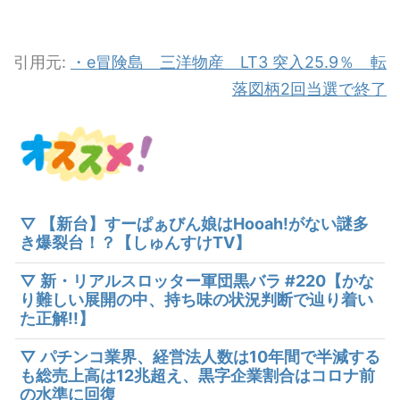
引用元:
・e冒険島 三洋物産 LT3 突入25.9％ 転
落図柄2回当選で終了
▽ 【新台】すーぱぁびん娘はHooah!がない謎多
き爆裂台！？【しゅんすけTV】
▽ 新・リアルスロッター軍団黒バラ #220【かな
り難しい展開の中、持ち味の状況判断で辿り着い
た正解!!】
▽ パチンコ業界、経営法人数は10年間で半減する
も総売上高は12兆超え、黒字企業割合はコロナ前
の水準に回復