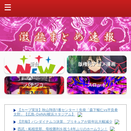
新台
版権元アニメ漫画
パチンコ
スロット
【カープ実況】秋山翔吾1番センター！先発「森下暢仁vs平良拳
太郎」【広島-DeNA/横浜スタジアム】
【悲報】バンダイナムコ決算、プリキュアが前年比大幅減少
西武・柘植世那、母校勝利を祝う4年ぶりのホームラン！