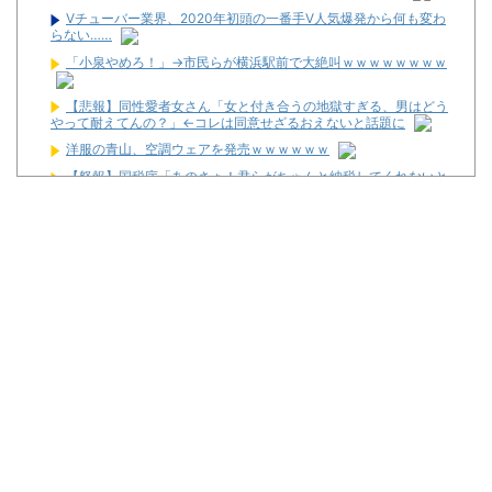
Vチューバー業界、2020年初頭の一番手V人気爆発から何も変わ
らない……
「小泉やめろ！」→市民らが横浜駅前で大絶叫ｗｗｗｗｗｗｗｗ
【悲報】同性愛者女さん「女と付き合うの地獄すぎる、男はどう
やって耐えてんの？」←コレは同意せざるおえないと話題に
洋服の青山、空調ウェアを発売ｗｗｗｗｗｗ
【怒報】国税庁「あのさぁ！君らがちゃんと納税してくれないと
こうなっちゃうけどどうする？！」←これw w w w w w w w
【噂】ユニバ「Lバジリスク4」導入は12月以降！？
【噂】オーイズミ「Lアカマター」近々にも動きあり！？
【新台】三洋「L邪神ちゃんドロップキック」5ch実戦感想＆評価
まとめ！「吸い込み爆速で出玉伸びないSAO2」「AT当てても50G
以内に1/200か1/500引かないと話にならない」等
三共が「釘玉夏祭り」を渋谷で開催！期間は8月29日～9月6日ま
で！
【新台】藤商事「Lとある魔術の禁書目録2」5ch実戦感想＆評価
まとめ！「劣化グール」「幻想リプレイのタイミング噛み合えばヒ
リつく場面ありそう」等