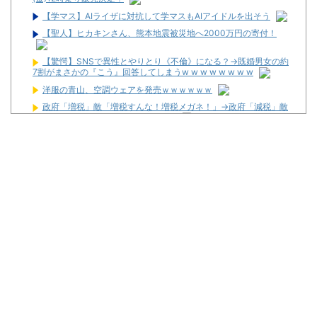
【学マス】AIライザに対抗して学マスもAIアイドルを出そう
【聖人】ヒカキンさん、熊本地震被災地へ2000万円の寄付！
【驚愕】SNSで異性とやりとり《不倫》になる？→既婚男女の約
7割がまさかの『こう』回答してしまうw w w w w w w w
洋服の青山、空調ウェアを発売ｗｗｗｗｗｗ
政府「増税」敵「増税すんな！増税メガネ！」→政府「減税」敵
「減税すんな！社会保障どうなる！」
海外「日本人はなんて気高いんだ！」 英高級紙も驚愕した極限の
中の日本人の姿に世界が衝撃
ワイが明日3万で勝負するべきスロット
【新台】サンセイ「L牙狼 闇を照らす者」スペック詳細！ATは平
均740枚が82.6％ループ！
【新台】山佐「LゼーガペインETR」発売告知画像が公開！
【噂】ユニバ「Lバジリスク4」導入は12月以降！？
【噂】オーイズミ「Lアカマター」近々にも動きあり！？