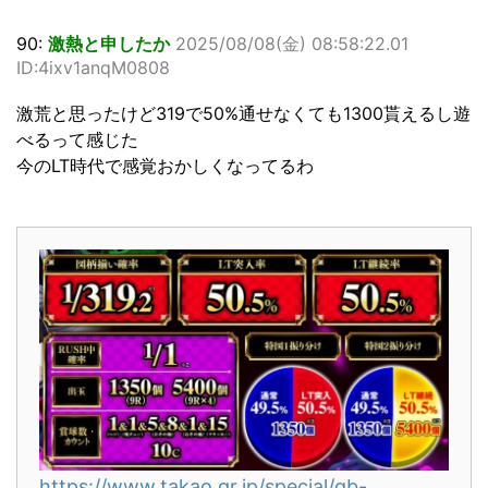
90:
激熱と申したか
2025/08/08(金) 08:58:22.01
ID:4ixv1anqM0808
激荒と思ったけど319で50%通せなくても1300貰えるし遊
べるって感じた
今のLT時代で感覚おかしくなってるわ
https://www.takao.gr.jp/special/qb-