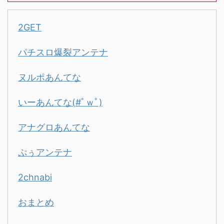
2GET
パチスロ爆裂アンテナ
ヌルポあんてな
いーあんてな(#ﾟｗﾟ)
アナグロあんてな
ぷぅアンテナ
2chnabi
おまとめ