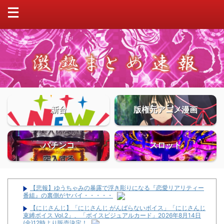
新台
版権元アニメ漫画
パチンコ
スロット
【悲報】ゆうちゃみの暴露で浮き彫りになる『恋愛リアリティー
番組』の裏側がヤバイ・・・・・
【にじさんじ】「にじさんじ がんばらないボイス」「にじさんじ
束縛ボイス Vol.2」、「ボイスビジュアルカード」2026年8月14日
(金)12時より販売決定！