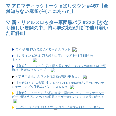
▽ アロマティックトークinぱちタウン #467【全
然知らない麻雀がそこにあった】
▽ 新・リアルスロッター軍団黒バラ #220【かな
り難しい展開の中、持ち味の状況判断で辿り着い
た正解!!】
ワイが明日3万で勝負するべきスロット
オンライン抽選は1万人超えの店も…令和8年8月8日が来
る・・・！！
【新台】サンセイ「L牙狼 闇を照らす者」スペック詳細！ATは平
均740枚が82.6％ループ！
パチ●コさん、スロット化計画が進行中らしい
【全台朝イチ1G当選!?】スロットZENT555が8月7日のハナハナ
にモーニングを仕込んだらしいｗｗｗｗ
【新台】ニューギン「e花の慶次～雲のかなたに」ティザームー
ビー公開&反応まとめ！休眠層ユーザーからパチンコ復帰の声も！
KEIZ守山店「近日動きます！8月7日に重大告知！」→「8月7日
は店休日とさせて頂きます」