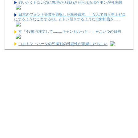
戦いたくもないのに無理やり戦わさせられるポケモンが可哀想
日本のフォント企業を買収した海外資本、「なんで自ら売上ゼロ
にするようなことするの」とドン引きするような方針転換を……
女「43億円注文して………キャンセルっと！」←こいつの目的
コルトン・ハータのF1参戦の可能性が消滅したらしい
佐藤二朗、妻とのハグを報告「文〇砲より遥かに威力は弱いが、
僕のノロケ砲をお見舞いする」
【画像】日本のセクシー過ぎる女性犯罪者一覧が冗談抜きにレベ
ル高過ぎる件w w w w w w w w w
【噂】サミー「e推しの子」導入は2027年以降か！？
【新台】ネット「Lモグモグ風林火山 大海戦の巻」試打動画が公
開！
ワイが明日3万で勝負するべきスロット
【新台】サンセイ「L牙狼 闇を照らす者」スペック詳細！ATは平
均740枚が82.6％ループ！
【新台】山佐「LゼーガペインETR」発売告知画像が公開！