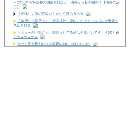
へ2030年W杯決勝の開催を打診か！海外から批判殺到！【海外の反
応】
【画像】大阪の肉吸いとかいう謎の食べ物
「神聖なる場所です」靖国神社、境内におけるコスプレや軍装の
禁止を発表
タトゥー彫り師さん「刺青入れてる奴は全員バカです」→30万再
生ｗｗｗｗｗｗ
なぜ自民党批判だけは表現の自由ではないのか
ライチュウ「ピチューとピカチュウより圧倒的に強いですｗｗｗ
ｗ」←こいつが不人気な理由
松平健さんがアミューズグループの公式アンバサダーに就任！
【新台】大都「パチスロVivy -Fluorite Eye's Song-」一部スペッ
ク情報！初当たり確率は1/276～1/210！
初心者は海打てっていう上級パチンカーいるけどさ
なんで国ってパチンコ屋取り締まらないの？
パチンコ完全に引退する方法