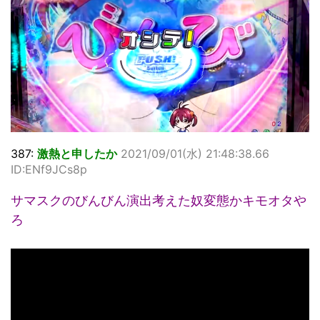
387:
激熱と申したか
2021/09/01(水) 21:48:38.66
ID:ENf9JCs8p
サマスクのびんびん演出考えた奴変態かキモオタや
ろ