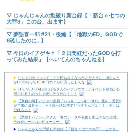
▽ じゃんじゃんの型破り新台録【「新台 e 七つの
大罪3」この台、出ます】
▽ 夢語喜一郎 #21・後編【「地獄のED」GODで
6確したのに…】
▽ 今日のイチゲキ↑「２日間虹だったGODを打
ってみた結果」【へいてんのちゃんねる】
なんでパチンコってこんな回らなくなったんだろうな…源さんと
かUCの時って1000円25ぐらい回ったもんな
THE NEUTRALのしげるさんのパチンココラボイベント動画が公
開される！めっちゃ楽しそうだな！！！
【新台の噂】パチスロ業界「バジ4、モンキーRED、北斗、番長5
が年末に出るぞ！」←全部一緒に来てどうするんだよ！！！少しは
分けろよ！
【悲報】パチンカスさん「客のデータを収集し出玉を全て管理。
それがホールコンピューター」
じゃんじゃんの型破り新台録【「新台 e 七つの大罪3」この台、