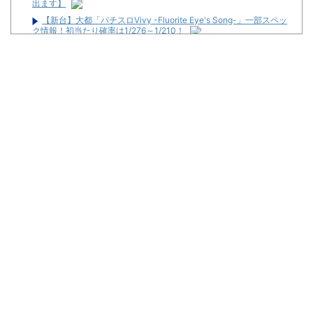
出ます】
【新台】大都「パチスロVivy -Fluorite Eye's Song-」一部スペッ
ク情報！初当たり確率は1/276～1/210！
隣が着席して音量上げ始めた時は渾身の「マジか…」が出るよね
初心者は海打てっていう上級パチンカーいるけどさ
最強牝馬論争 終了する
【動画】「店内に浸水してきてもお構いなし」東海地方のスロカ
スさん、覚悟が違う…
【なんG競馬】札幌2レースでわいの人生を賭けた戦いが始まる…
松平健さんがアミューズグループの公式アンバサダーに就任！
Powered by livedoor 相互RSS