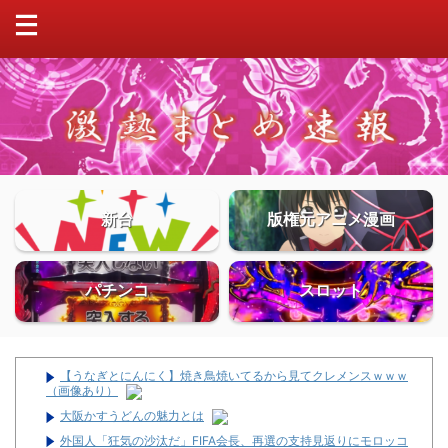
新台
版権元アニメ漫画
パチンコ
スロット
【うなぎとにんにく】焼き鳥焼いてるから見てクレメンスｗｗｗ
（画像あり）
大阪かすうどんの魅力とは
外国人「狂気の沙汰だ」FIFA会長、再選の支持見返りにモロッコ