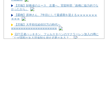
【悲報】財務省のエース、左遷へ。官邸幹部「政権に協力的でな
かったから」
【覇権】原神さん、7年目にして最盛期を迎えるｗｗｗｗｗｗｗ
ｗｗｗ
【悲報】大卒初任給600万の時代へ
wwwwwwwwwwwwwwwwwww
元F1王者ハッキネン、フェルスタペンのマクラーレン加入の噂に
「なぜ調和がある現体制を崩す必要がある？」
福岡県議会「海外旅行じゃない、海外活動だ！」→視察費2.65億
円公開で再炎上ｗｗｗ
メルセデスのラッセルは2026F1マシンに対し雑音をきり離し本
質的な部分に集中できていないらしい
【新台】ユニバ「Lやじきた道中記参る！」5ch実戦感想＆評価ま
とめ！「ATはそこそこやじきたしてる気がする」「過去作と変わり
映えしない」等
L革命機ヴァルヴレイヴ2のスマホアプリが配信スタート！
「m HOLD’EM 西宮」が8月12日オープン！
【噂】とある歌が多い作品の遊技機が従来とは別メーカーで開発
中！？
宮崎県日南市に「モナコパレス888日南店」が8月8日グランドオ
ープン！