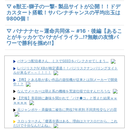
▽ e獣王-獅子の一撃- 製品サイトが公開！！ドデ
カスタート搭載！サバンナチャンスの平均出玉は
9800個！
▽ バナナナセ～運命共同体～ #16・後編【あるこ
とがキッカケでバナがイライラ…!?無敵の友情パ
ワーで勝利を掴め!!】
パチンコ配信者さん、ミスでSEEDをパンクさせてしまう…
LバジリスクⅣ XBが検定通過！！バジリスクナンバリングタイト
ルが来るぞ～～！！！！
【噂】とある歌が多い作品の遊技機が従来とは別メーカーで開発
中！？
なんでメーカーは萌え系の機種を荒波仕様で出すんだろうな
【悲報】美容師に趣味を聞かれて「パチ●コ」と答えた結果ｗｗ
ｗｗｗｗ
元ジャンポケ・斉藤慎二被告に懲役7年求刑 不同意性交などの罪
スロッターさん「優遇冷遇はある。理由はスマスロだから、これ
だけで十分なんだよね」