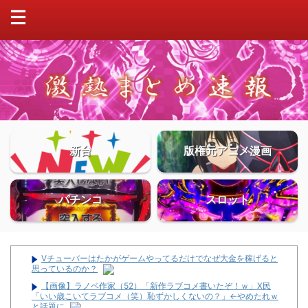
新台
版権元アニメ漫画
パチンコ
スロット
Vチューバーはたかがゲームやってるだけでなぜ大金を稼げると
思っているのか？
【画像】ラノベ作家（52）「新作ラブコメ書いたぞ！ｗ」X民
「いい歳こいてラブコメ（笑）恥ずかしくないの？」←やめたれｗ
と話題に