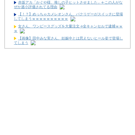
赤坂アカ「かぐや様、推しの子ヒットさせました」←この人がな
ぜか過小評価されてる理由
【！？】めっちゃカメレオンさん、パクリゲーがスイッチに登場
してしまうｗｗｗｗｗｗｗｗｗｗ
女さん、ワンピースグッズを大量注文→全キャンセルで逮捕ｗｗ
ｗ
【画像】田中みな実さん、妊娠中とは思えないヒール姿で登場し
てしまう
【速報】NHK職員が番組出演タレントから性被害！？←コレマジ
ならヤバくねーか？
ジャップ「クリスマスお祝いした1週間後にみんなで神社行きま
す」←これ
最新パチンコ 稼働貢献1週で終わるwwwww
【噂】サミー「eシャングリラ・フロンティア」導入は12月以
降！？
パチンコ台欲しさに白タク行為をした82歳の無職の男を逮捕
ユニバが「次回」予告を公開！バジがくるのか！？
東京都府中市の「ニューアサヒ府中四谷店」が8月16日で閉店へ