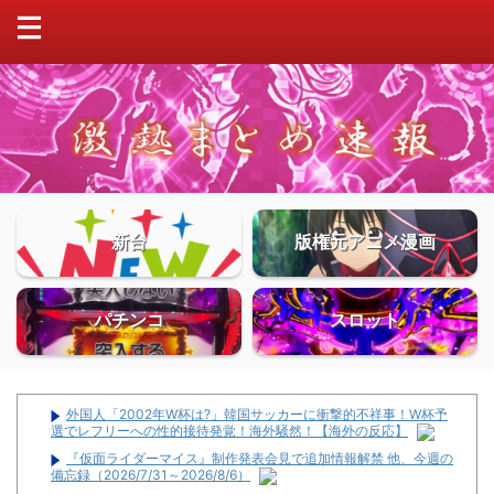
新台
版権元アニメ漫画
パチンコ
スロット
外国人「2002年W杯は?」韓国サッカーに衝撃的不祥事！W杯予
選でレフリーへの性的接待発覚！海外騒然！【海外の反応】
『仮面ライダーマイス』制作発表会見で追加情報解禁 他、今週の
備忘録（2026/7/31～2026/8/6）