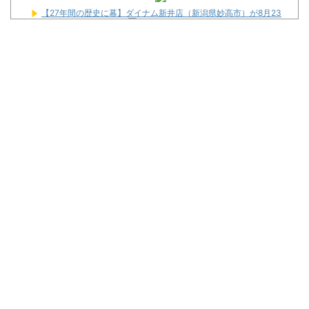
【27年間の歴史に幕】ダイナム新井店（新潟県妙高市）が8月23
日の営業をもって閉店へ
L戦国コレクション6に2000枚モードは存在するのか！？挙動推
測をする人たちも…
【画像あり】瞬間-26℃冷却のベルトファンが今なら「4,980
円」ｗｗｗｗｗ
最強牝馬論争 終了する
【朗報】「あの椅子カバー」のカプセルトイ、爆誕。自宅や職場
をパチ●コ屋にしちゃおうｗｗｗ
金なくてスロットいけなくて休みの日なんもやることなくてつま
らん
Powered by livedoor 相互RSS