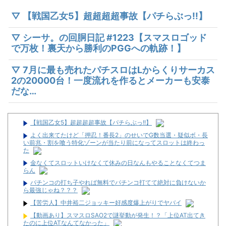
▽ 【戦国乙女5】超超超超事故【パチらぶっ!!】
▽ シーサ。の回胴日記 #1223【スマスロゴッド
で万枚！裏天から勝利のPGGへの軌跡！】
▽ 7月に最も売れたパチスロはLからくりサーカス
2の20000台！一度流れを作るとメーカーも安泰
だな…
【戦国乙女5】超超超超事故【パチらぶっ!!】
よく出来てたけど「押忍！番長2」のせいでG数当選・疑似ボ・長
い前兆・割を喰う特化ゾーンが当たり前になってスロットは終わっ
た
金なくてスロットいけなくて休みの日なんもやることなくてつま
らん
パチンコの打ち子やれば無料でパチンコ打てて絶対に負けないか
ら最強じゃね？？？
【苦労人】中井裕二ジョッキー好感度爆上がりでヤバイ
【動画あり】スマスロSAO2で謎挙動が発生！？「上位AT出てき
たのに上位ATなんてなかった」