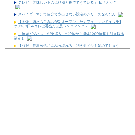
テレビ「美味しいものは脂肪と糖でできている」 私「えっ？」
スパイダーマンで自分で糸出せない設定のシリーズなんなん
【画像】速水もこみちが新オープンしたカフェ、サンドイッチ1
つ3000円←コレは妥当だと思う？？？？？？
「無縁ビジネス」が急拡大…自治体から遺体1000体超を引き取る
業者も
【悲報】長瀬智也さんぶっ壊れる 利きタイヤを始めてしまう
【驚愕】義実家の“素手おにぎり”が汚くて無理！ 「子どもに食べ
させたくない！！」←お前らは食べられる？？？？？？
金なくてスロットいけなくて休みの日なんもやることなくてつま
らん
新潟県上越市の「ダイナム新潟上越インター店」が8月23日で閉
店へ
家スロ販売業者さん「Lソードアートオンライン2、個人のお客様
から315万にてご注文頂きました」
【新台】平和「e範馬刃牙129Ver.」スペック・筐体まとめ！
News】藤商事「e遊べる地獄少女 1/3Ver.RLZ」「eリング 最恐
領域 BigS Ver.FTA」が検定通過！