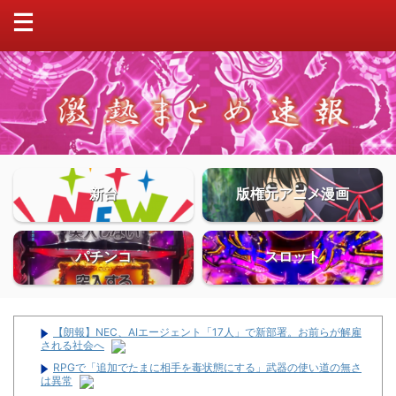
新台
版権元アニメ漫画
パチンコ
スロット
【朗報】NEC、AIエージェント「17人」で新部署。お前らが解雇
される社会へ
RPGで「追加でたまに相手を毒状態にする」武器の使い道の無さ
は異常