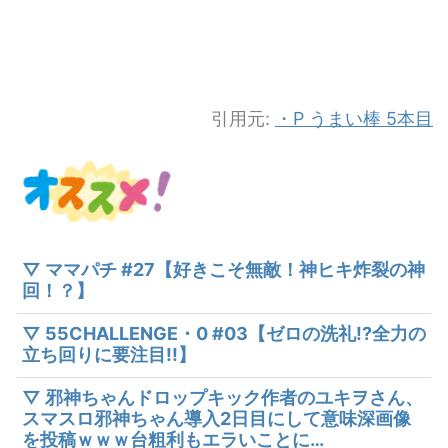
引用元:
・P うまい棒 5本目
▽ ママパチ #27【好きこそ無敵！神ヒキ炸裂の神
回！？】
▽ 55CHALLENGE・0 #03【ゼロの洗礼!?全力の
立ち回りに要注目!!】
▽ 邪神ちゃんドロップキック作者のユキヲさん、
スマスロ邪神ちゃん導入2日目にして意味深画像
を投稿ｗｗｗ台粗利もエラいことに…