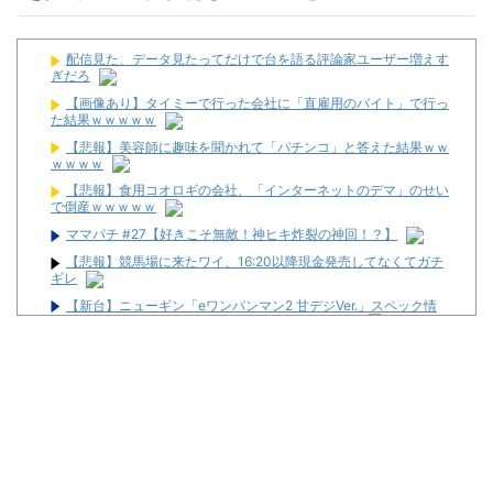
配信見た、データ見たってだけで台を語る評論家ユーザー増えす
ぎだろ
【画像あり】タイミーで行った会社に「直雇用のバイト」で行っ
た結果ｗｗｗｗｗ
【悲報】美容師に趣味を聞かれて「パチンコ」と答えた結果ｗｗ
ｗｗｗｗ
【悲報】食用コオロギの会社、「インターネットのデマ」のせい
で倒産ｗｗｗｗｗ
ママパチ #27【好きこそ無敵！神ヒキ炸裂の神回！？】
【悲報】競馬場に来たワイ、16:20以降現金発売してなくてガチ
ギレ
【新台】ニューギン「eワンパンマン2 甘デジVer.」スペック情
報！デカヘソ搭載でRUSH中は5000個大当たり有！
【グラオRUSH】ダイナムのクレーンゲーム店、今月2店舗目が
富山県にグランドオープン決定
【噂】スロット「北斗の拳」シリーズ最新作が年明け以降に登場
か！？
配信者のむるおか君がSEEDのフリーダムユニットにマスクを装
着させた画像を投稿→迷惑行為だと批判殺到→AIで着けただけだと
ガチギレ「難癖付けたいドブカスの為に但し書きしないとな」