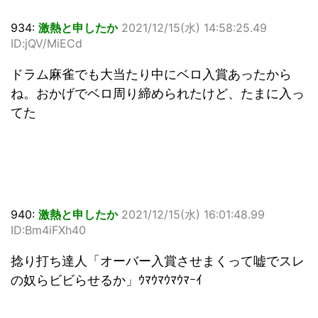
934:
激熱と申したか
2021/12/15(水) 14:58:25.49
ID:jQV/MiECd
ドラム麻雀でも大当たり中にベロ入賞あったから
ね。おかげでベロ周り締められたけど、たまに入っ
てた
940:
激熱と申したか
2021/12/15(水) 16:01:48.99
ID:Bm4iFXh40
捻り打ち達人「オーバー入賞させまくって嘘でスレ
の奴らビビらせるか」ｳﾏｳﾏｳﾏｳﾏｰｲ