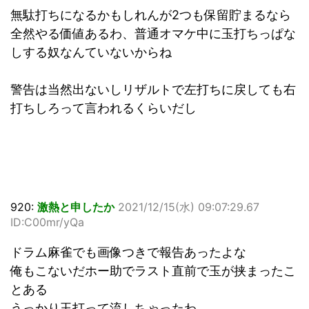
無駄打ちになるかもしれんが2つも保留貯まるなら
全然やる価値あるわ、普通オマケ中に玉打ちっぱな
しする奴なんていないからね
警告は当然出ないしリザルトで左打ちに戻しても右
打ちしろって言われるくらいだし
920:
激熱と申したか
2021/12/15(水) 09:07:29.67
ID:C00mr/yQa
ドラム麻雀でも画像つきで報告あったよな
俺もこないだホー助でラスト直前で玉が挟まったこ
とある
うっかり玉打って流しちゃったわ