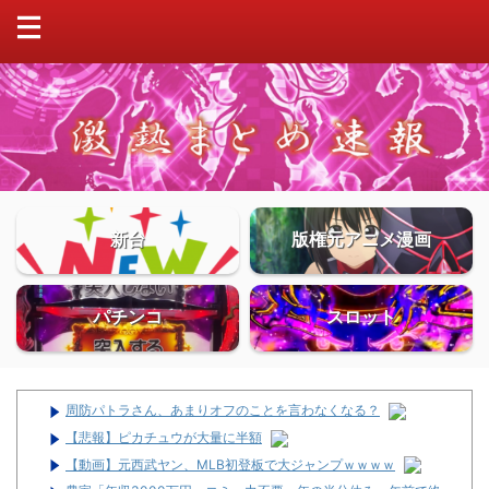
新台
版権元アニメ漫画
パチンコ
スロット
周防パトラさん、あまりオフのことを言わなくなる？
【悲報】ピカチュウが大量に半額
【動画】元西武ヤン、MLB初登板で大ジャンプｗｗｗｗ