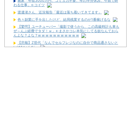
農家「年収3000万円、コミュ力不要、年の半分休み、午前で終
わる仕事」←コイツ
渡邊渚さん、近況報告「最近は落ち着いてきてます」
色々副業に手を出したけど、結局残業するのが1番稼げるな
【驚愕】ユーチューバー「撮影で使うから、この高級時計も車も
ぜ～んぶ経費でタダ！ｗ」←まさかコレ本気にしてる奴なんておら
んよな？よな？w w w w w w w w w w w
【悲報】Z世代「なんでセルフレジなのに自分で商品通さないと
いけないんだ」
さいたま市北区の「ガーデン大宮北」が8月16日で閉店
お前らに豊丸を名残惜しむ資格なんてない、お前らが打たなかっ
たせいで豊丸はパチンコ事業をやめた。
【新台】ニューギン「eワンパンマン2 甘デジVer.」スペック情
報！デカヘソ搭載でRUSH中は5000個大当たり有！
【噂】スロット「北斗の拳」シリーズ最新作が年明け以降に登場
か！？
【新台】サミー「e獣王 獅子の一撃」スペック情報が公開！
1/319のデカヘソタイプ！