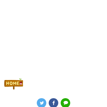
【海外競馬】ナイソス電撃引退
さいたま市北区の「ガーデン大宮北」が8月16日で閉店
Powered by livedoor 相互RSS