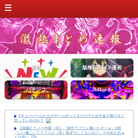
新台
版権元アニメ漫画
パチンコ
スロット
Vチューバーはたかがゲームやってるだけでなぜ大金を稼げると
思っているのか？
【画像】ラノベ作家（52）「新作ラブコメ書いたぞ！ｗ」X民
「いい歳こいてラブコメ（笑）恥ずかしくないの？」←やめたれｗ
と話題に