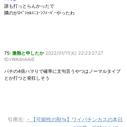
誰も打っとらんかったで
隣のがｽﾍﾟｼｬﾙﾕﾆｺｰﾝﾌｨｰﾊﾞｰやったわ
75:
激熱と申したか
2022/01/11(火) 22:23:27.27
ID:rWAdnAAi0
パチの4倍ハマりで確率に文句言うやつはノーマルタイプ
とか打つと発狂しそう
引用元:
・【可能性の獣🦄】ワイパチンカスの本日