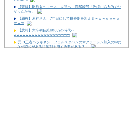
【悲報】財務省のエース、左遷へ。官邸幹部「政権に協力的でな
かったから」
【覇権】原神さん、7年目にして最盛期を迎えるｗｗｗｗｗｗｗ
ｗｗｗ
【悲報】大卒初任給600万の時代へ
wwwwwwwwwwwwwwwwwww
元F1王者ハッキネン、フェルスタペンのマクラーレン加入の噂に
「なぜ調和がある現体制を崩す必要がある？」
福岡県議会「海外旅行じゃない、海外活動だ！」→視察費2.65億
円公開で再炎上ｗｗｗ
メルセデスのラッセルは2026F1マシンに対し雑音をきり離し本
質的な部分に集中できていないらしい
【新台】ユニバ「Lやじきた道中記参る！」5ch実戦感想＆評価ま
とめ！「ATはそこそこやじきたしてる気がする」「過去作と変わり
映えしない」等
L革命機ヴァルヴレイヴ2のスマホアプリが配信スタート！
「m HOLD’EM 西宮」が8月12日オープン！
【噂】とある歌が多い作品の遊技機が従来とは別メーカーで開発
中！？
宮崎県日南市に「モナコパレス888日南店」が8月8日グランドオ
ープン！