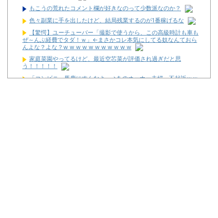
もこうの荒れたコメント欄が好きなのって少数派なのか？
色々副業に手を出したけど、結局残業するのが1番稼げるな
【驚愕】ユーチューバー「撮影で使うから、この高級時計も車も
ぜ～んぶ経費でタダ！ｗ」←まさかコレ本気にしてる奴なんておら
んよな？よな？w w w w w w w w w w w
家庭菜園やってるけど、最近空芯菜が評価され過ぎだと思
う！！！！！
「コンビニ、馬鹿にすんなよ」→あのオーナー夫婦、不起訴ｗｗ
ｗｗｗｗｗｗｗ
邪神ちゃん作者「打たなきゃ良かった・・・」
2026年7月に最も売れたパチンコが判明！機種はe無職転生で台
数は12500台！
さいたま市北区の「ガーデン大宮北」が8月16日で閉店
お前らに豊丸を名残惜しむ資格なんてない、お前らが打たなかっ
たせいで豊丸はパチンコ事業をやめた。
【新台】ニューギン「eワンパンマン2 甘デジVer.」スペック情
報！デカヘソ搭載でRUSH中は5000個大当たり有！