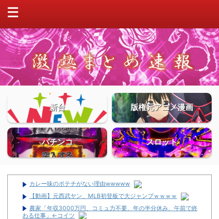
新台
版権元アニメ漫画
パチンコ
スロット
カレー味のポテチがない理由wwwww
【動画】元西武ヤン、MLB初登板で大ジャンプｗｗｗｗ
農家「年収3000万円、コミュ力不要、年の半分休み、午前で終
わる仕事」←コイツ