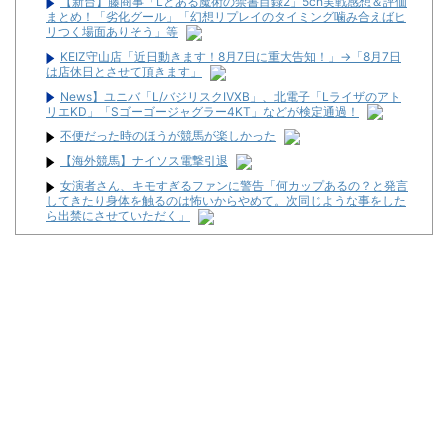
【新台】藤商事「Lとある魔術の禁書目録2」5ch実戦感想＆評価
まとめ！「劣化グール」「幻想リプレイのタイミング噛み合えばヒ
リつく場面ありそう」等
KEIZ守山店「近日動きます！8月7日に重大告知！」→「8月7日
は店休日とさせて頂きます」
News】ユニバ「L/バジリスクⅣXB」、北電子「Lライザのアト
リエKD」「Sゴーゴージャグラー4KT」などが検定通過！
不便だった時のほうが競馬が楽しかった
【海外競馬】ナイソス電撃引退
女演者さん、キモすぎるファンに警告「何カップあるの？と発言
してきたり身体を触るのは怖いからやめて。次同じような事をした
ら出禁にさせていただく」
【米国株】サンディスク、普通に爆裂決算なのにね…！？部員は
個別株の生涯収支プラスなんか？
【超悲報】Z新入社員、意地でも「9月の社員旅行」の計画をやら
ないｗｗｗｗｗ
【激アツ祭り】第1回・撮れ高王決定戦【ペカるTVZ】
【新台】ニューギン「e花の慶次～雲のかなたに」ティザームー
ビー公開&反応まとめ！休眠層ユーザーからパチンコ復帰の声も！
新・リアルスロッター軍団黒バラ #220【かなり難しい展開の
中、持ち味の状況判断で辿り着いた正解!!】
三共が「釘玉夏祭り」を渋谷で開催！期間は8月29日～9月6日ま