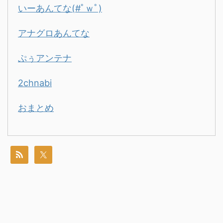
いーあんてな(#ﾟｗﾟ)
アナグロあんてな
ぷぅアンテナ
2chnabi
おまとめ