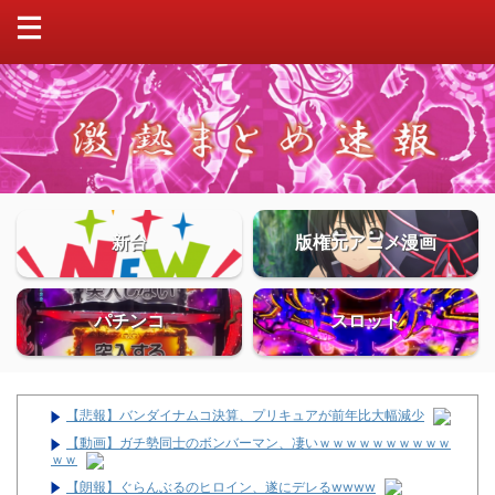
新台
版権元アニメ漫画
パチンコ
スロット
【悲報】バンダイナムコ決算、プリキュアが前年比大幅減少
【動画】ガチ勢同士のボンバーマン、凄いｗｗｗｗｗｗｗｗｗｗ
ｗｗ
【朗報】ぐらんぶるのヒロイン、遂にデレるwwww