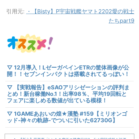
引用元:
・【Bisty】P宇宙戦艦ヤマト2202愛の戦士
たちpart9
▽ 12月導入！LゼーガペインETRの筐体画像が公
開！！セブンインパクトは搭載されてるっぽい！
▽ 【実戦報告】eSAOアリシゼーションの評判ま
とめ！新台稼働No.1！出率98％、平均19回転と
フェアに楽しめる数値が出ている模様！
▽ 1GAMEあおいの煌★漢塾 #159【ミリオンゴ
ッド-神々の軌跡-でついに引いた62730G】