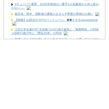
Vチューバー業界、2020年初頭の一番手V人気爆発から何も変わ
らない……
被災地・熊本、泥酔者の通報が止まらず県警が異例のお願い
【朗報】山田涼介(31)のベッドシーン、●●すぎるwwwwwww
江別大学生暴行ﾀﾋ″主犯格″の川口侑斗被告に「無期懲役」の判決
→当時17歳少年に「懲役30年」の判決
低迷しても上位に戻ってこられるマクラーレンと戻ってこられな
いウィリアムズは何が違うの
三共が「釘玉夏祭り」を渋谷で開催！期間は8月29日～9月6日ま
で！
【新台】藤商事「Lとある魔術の禁書目録2」5ch実戦感想＆評価
まとめ！「劣化グール」「幻想リプレイのタイミング噛み合えばヒ
リつく場面ありそう」等
News】ユニバ「L/バジリスクⅣXB」、北電子「Lライザのアト
リエKD」「Sゴーゴージャグラー4KT」などが検定通過！
パチンカスが遠隔だのホルコンだの言うからホールは客を舐める
し釘も開けないんだよな
【新台】ユニバ「Lやじきた道中記参る！」5ch実戦感想＆評価ま
とめ！「ATはそこそこやじきたしてる気がする」「過去作と変わり
映えしない」等