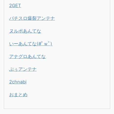
2GET
パチスロ爆裂アンテナ
ヌルポあんてな
いーあんてな(#ﾟｗﾟ)
アナグロあんてな
ぷぅアンテナ
2chnabi
おまとめ