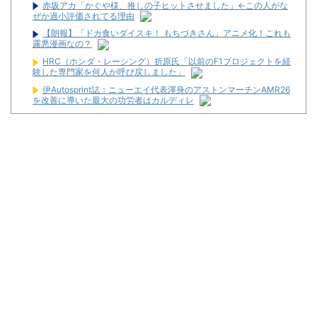
赤坂アカ「かぐや様、推しの子ヒットさせました」←この人がな
ぜか過小評価されてる理由
【朗報】「ドカ食いダイスキ！ もちづきさん」アニメ化！これも
露悪漫画なの？
HRC（ホンダ・レーシング）折原氏「以前のF1プロジェクトを経
験した専門家を何人か呼び戻しました」
伊Autosprint誌：ニューエイ代表渾身のアストンマーチンAMR26
を改善に導いた最大の功労者はカルディレ
【ラブライブ！虹ヶ咲学園スクールアイドル同好会】フリュー
「上原歩夢」プライズフィギュア化決定
暴力行為法違反の疑いで、毎日新聞記者を逮捕
最新パチンコ 稼働貢献1週で終わるwwwww
【噂】サミー「eシャングリラ・フロンティア」導入は12月以
降！？
パチンコ台欲しさに白タク行為をした82歳の無職の男を逮捕
ユニバが「次回」予告を公開！バジがくるのか！？
東京都府中市の「ニューアサヒ府中四谷店」が8月16日で閉店へ