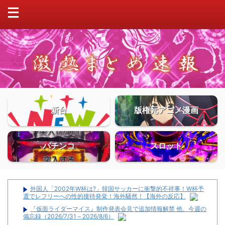
新台
版権元アニメ漫画
パチンコ
スロット
外国人「2002年W杯は?」韓国サッカーに衝撃的不祥事！W杯予
選でレフリーへの性的接待発覚！海外騒然！【海外の反応】
『仮面ライダーマイス』制作発表会見で追加情報解禁 他、今週の
備忘録（2026/7/31～2026/8/6）