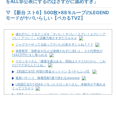
をALL非公表にするのはさすがに舐めすぎ」
▽ 【新台 スト6】500枚×88％ループのLEGEND
モードがヤバいらしい【ペカるTVZ】
連れ打ちしてるクソガキ「ヤバい！ヤバい！エグい！エグい！ア
ツい！アツい！」←語彙力無さすぎだろｗｗｗ
ジャグラーやってる奴ってヤバいの多すぎじゃね？？？
偽警察官「保釈金を払えば逮捕されずに済むよ」３０代男性が
1342万円だまし取られる
スロッターさん「優遇冷遇はある。理由はスマスロだから、これ
だけで十分なんだよね」
【戦国乙女5】待望の黄金カットイン【パチらぶっ!!】
最新パチンコ 稼働貢献1週で終わるwwwww
L戦国乙女5で456をツモったスロッターさん、本能寺が下振れま
くってツラそう
【噂】サミー「eシャングリラ・フロンティア」導入は12月以
降！？
【動画】「店内に浸水してきてもお構いなし」東海地方のスロカ
スさん、覚悟が違う…
元ジャンポケ・斉藤慎二被告に懲役7年求刑 不同意性交などの罪