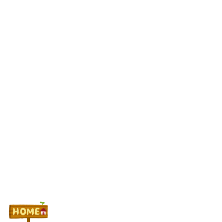
【悲報】体調不良で休んでパチ●コ屋に通ってたら数十日単位の
証拠写真撮られて会社クビになった
最新パチンコ 稼働貢献1週で終わるwwwww
Powered by livedoor 相互RSS