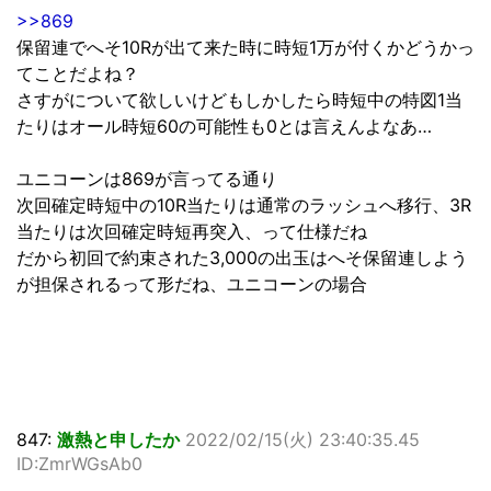
>>869
保留連でへそ10Rが出て来た時に時短1万が付くかどうかっ
てことだよね？
さすがについて欲しいけどもしかしたら時短中の特図1当
たりはオール時短60の可能性も0とは言えんよなあ…
ユニコーンは869が言ってる通り
次回確定時短中の10R当たりは通常のラッシュへ移行、3R
当たりは次回確定時短再突入、って仕様だね
だから初回で約束された3,000の出玉はへそ保留連しよう
が担保されるって形だね、ユニコーンの場合
847:
激熱と申したか
2022/02/15(火) 23:40:35.45
ID:ZmrWGsAb0