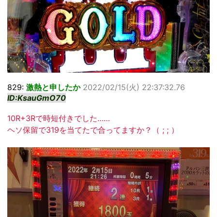
829:
激熱と申したか
2022/02/15(火) 22:37:32.76
ID:KsauGmO70
10R+3Rで時短付きでした……
ヘソ保留で319を当てたで合ってますか？（ ; ; ）