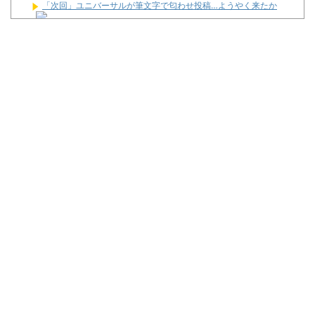
「次回」ユニバーサルが筆文字で匂わせ投稿…ようやく来たか
パチンコ配信者さん、ミスでSEEDをパンクさせてしまう…
【朗報】プチプチで有名な川上産業、社名を「プチプチ株式会
社」に変更ｗｗｗｗｗ
KEIZ守山店「近日動きます！8月7日に重大告知！」→「8月7日
は店休日とさせて頂きます」
【動画】「店内に浸水してきてもお構いなし」東海地方のスロカ
スさん、覚悟が違う…
ヒロシヤングアワー #645【ギスギスを回避せよ！！】
News】ユニバ「L/バジリスクⅣXB」、北電子「Lライザのアト
リエKD」「Sゴーゴージャグラー4KT」などが検定通過！
Powered by livedoor 相互RSS