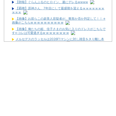
【朗報】ぐらんぶるのヒロイン、遂にデレるwwww
【覇権】原神さん、7年目にして最盛期を迎えるｗｗｗｗｗｗｗ
ｗｗｗ
【画像】お前らこの超美人容疑者が、整形か否か判定して！！→
画像がこちらw w w w w w w w w w
【画像】俺たちの姫、佳子さまのお気に入りのドレスがこちらで
す←コレは可愛過ぎるw w w w w w w w
メルセデスのラッセルは2026F1マシンに対し雑音をきり離し本
質的な部分に集中できていないらしい
20代「50年ローンでええやろ」←これマジ？？？
News】ユニバ「L/バジリスクⅣXB」、北電子「Lライザのアト
リエKD」「Sゴーゴージャグラー4KT」などが検定通過！
パチンカスが遠隔だのホルコンだの言うからホールは客を舐める
し釘も開けないんだよな
【新台】ユニバ「Lやじきた道中記参る！」5ch実戦感想＆評価ま
とめ！「ATはそこそこやじきたしてる気がする」「過去作と変わり
映えしない」等
L革命機ヴァルヴレイヴ2のスマホアプリが配信スタート！
「m HOLD’EM 西宮」が8月12日オープン！