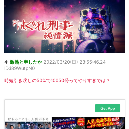
4:
激熱と申したか
2022/03/20(日) 23:55:46.24
ID:i89WutpN0
時短引き戻しの50%で10050発ってやりすぎでは？