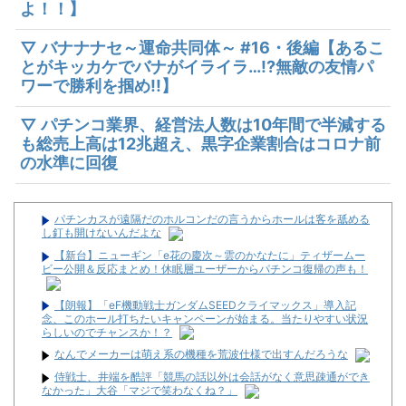
よ！！】
▽ バナナナセ～運命共同体～ #16・後編【あるこ
とがキッカケでバナがイライラ…!?無敵の友情パ
ワーで勝利を掴め!!】
▽ パチンコ業界、経営法人数は10年間で半減する
も総売上高は12兆超え、黒字企業割合はコロナ前
の水準に回復
パチンカスが遠隔だのホルコンだの言うからホールは客を舐める
し釘も開けないんだよな
【新台】ニューギン「e花の慶次～雲のかなたに」ティザームー
ビー公開＆反応まとめ！休眠層ユーザーからパチンコ復帰の声も！
【朗報】「eF機動戦士ガンダムSEEDクライマックス」導入記
念、このホール打ちたいキャンペーンが始まる。当たりやすい状況
らしいのでチャンスか！？
なんでメーカーは萌え系の機種を荒波仕様で出すんだろうな
侍戦士、井端を酷評「競馬の話以外は会話がなく意思疎通ができ
なかった」大谷「マジで笑わなくね？」