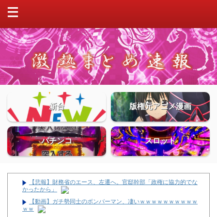
新台
版権元アニメ漫画
パチンコ
スロット
【悲報】財務省のエース、左遷へ。官邸幹部「政権に協力的でな
かったから」
【動画】ガチ勢同士のボンバーマン、凄いｗｗｗｗｗｗｗｗｗｗ
ｗｗ