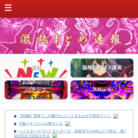
新台
版権元アニメ漫画
パチンコ
スロット
【画像】電車でこの帽子かぶってる人はガチ西武ファン
大阪かすうどんの魅力とは
ベイスターズ 11ー7 タイガース 筒香宮下のHRなど11得点 東7
回3失点で試合を作る