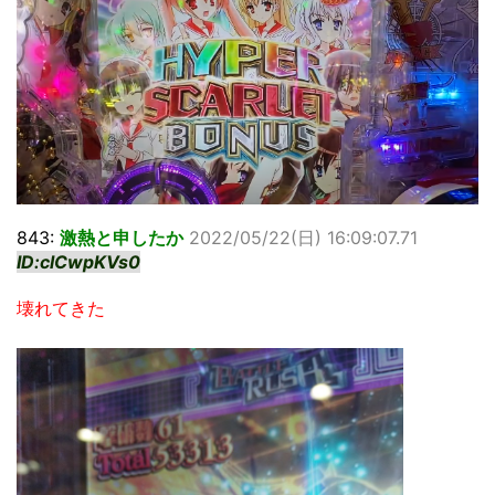
843:
激熱と申したか
2022/05/22(日) 16:09:07.71
ID:clCwpKVs0
壊れてきた