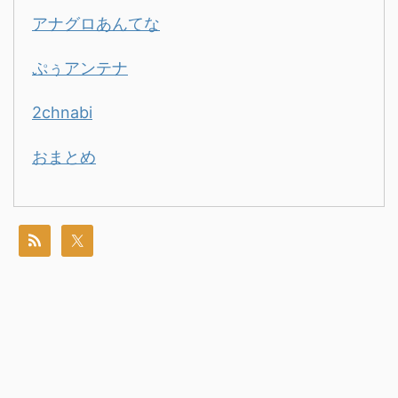
アナグロあんてな
ぷぅアンテナ
2chnabi
おまとめ