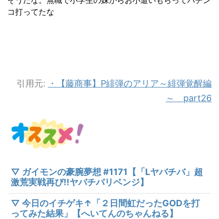
そうだな。無職で小学生の妹からお小遣いもらってパチン
コ打ってたな
引用元:
・【藤商事】P緋弾のアリア～緋弾覚醒編
～ part26
▽ ガイモンの豪腕夢想 #1171【「Lヤバチバ」超
激荒実戦再び!!ヤバチバリベンジ】
▽ 今日のイチゲキ↑「２日間虹だったGODを打
ってみた結果」【へいてんのちゃんねる】