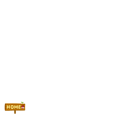
パチ●コ屋の経営なんてそんな難しくなくね？近隣店舗よりちょ
っと多めに出しておけば勝手に客が寄ってくるのに強欲すぎて極限
まで搾り取るから客が飛ぶんだよ
侍戦士、井端を酷評「競馬の話以外は会話がなく意思疎通ができ
なかった」大谷「マジで笑わなくね？」
初心者は海打てっていう上級パチンカーいるけどさ
Powered by livedoor 相互RSS