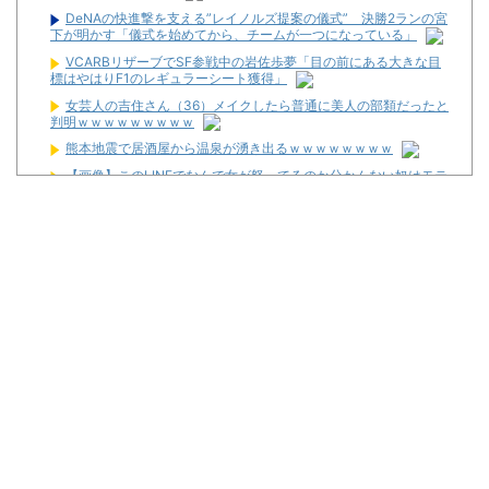
DeNAの快進撃を支える”レイノルズ提案の儀式” 決勝2ランの宮
下が明かす「儀式を始めてから、チームが一つになっている」
VCARBリザーブでSF参戦中の岩佐歩夢「目の前にある大きな目
標はやはりF1のレギュラーシート獲得」
女芸人の吉住さん（36）メイクしたら普通に美人の部類だったと
判明ｗｗｗｗｗｗｗｗｗ
熊本地震で居酒屋から温泉が湧き出るｗｗｗｗｗｗｗｗ
【画像】このLINEでなんで女が怒ってるのか分かんない奴はモテ
ない奴確定らしい←お前らは勿論わかるよな？？？？？？？
初心者は海打てっていう上級パチンカーいるけどさ
なんで国ってパチンコ屋取り締まらないの？
パチンコ完全に引退する方法
パチンカス「エアコン節約で涼しいパチ屋いく」←これ
初めてパチンコ行くんだけどなんか気をつけることある？
Powered by livedoor 相互RSS