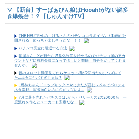
▽ 【新台】すーぱぁびん娘はHooah!がない謎多
き爆裂台！？【しゅんすけTV】
THE NEUTRALのしげるさんのパチンココラボイベント動画が公
開される！めっちゃ楽しそうだな！！！
パチンコ完全に引退する方法
晒屋さん、Xが新たな収益化制度を始めるのでパチンコ屋のアカ
ウントなどに有料会員になってほしいと懇願「自分を助けてくれま
せんか」
昔のスロット動画見てたらケロット柄が2回出たのにハズレて
た…流石にヤバすぎじゃね？
L邪神ちゃんドロップキックはやじきたが霞むレベルでパロディ
ネタ満載。演出面白いのに台がキツいよ…
7月に最も売れたパチスロはLからくりサーカス2の20000台！一
度流れを作るとメーカーも安泰だな…
「楽だけど年収800万超える仕事」がこれらしいｗｗｗｗｗ
なんでパチンコってこんな回らなくなったんだろうな…源さんと
かUCの時って1000円25ぐらい回ったもんな
玉かメダルか？～ガイドワークス オリ術vsスロ術編～ #11【白熱
の最終決戦前半戦！】