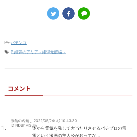
-
パチンコ
-
P 緋弾のアリア～緋弾覚醒編～
コメント
激熱の名無し
2022/05/24(火) 10:43:30
ID:NDBhMGUw
体から電気を発して大当たりさせるパチプロの雷
電という漫画の主人公がおってな…