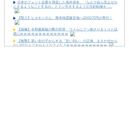
日本のフォント企業を買収した海外資本、「なんで自ら売上ゼロ
にするようなことするの」とドン引きするような方針転換を……
【聖人】ヒカキンさん、熊本地震被災地へ2000万円の寄付！
【画像】令和最新版の剛力彩芽、ワイらにブッ刺さりまくりと話
題にw w w w w w w w w w w w w
【衝撃】若い女の子からする「甘い匂い」の正体、まさか分から
ないDTなんておらんよな？よな？w w w w w w w w w w w
海外「日本人はなんて気高いんだ！」 英高級紙も驚愕した極限の
中の日本人の姿に世界が衝撃
ショートスリーパー堀大輔、高須幹弥にブチギレ
【新台】ネット「Lモグモグ風林火山 大海戦の巻」試打動画が公
開！
ワイが明日3万で勝負するべきスロット
【新台】サンセイ「L牙狼 闇を照らす者」スペック詳細！ATは平
均740枚が82.6％ループ！
【新台】山佐「LゼーガペインETR」発売告知画像が公開！
【噂】ユニバ「Lバジリスク4」導入は12月以降！？