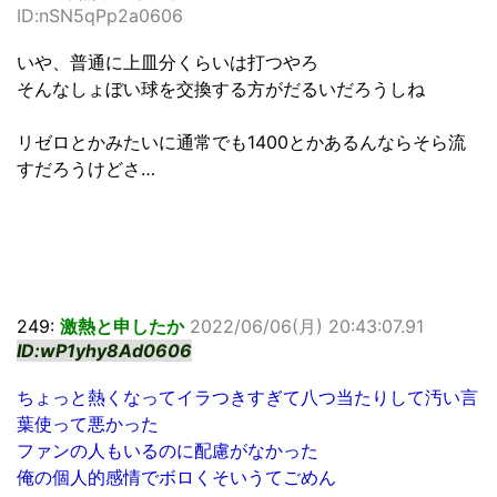
ID:nSN5qPp2a0606
いや、普通に上皿分くらいは打つやろ
そんなしょぼい球を交換する方がだるいだろうしね
リゼロとかみたいに通常でも1400とかあるんならそら流
すだろうけどさ…
249:
激熱と申したか
2022/06/06(月) 20:43:07.91
ID:wP1yhy8Ad0606
ちょっと熱くなってイラつきすぎて八つ当たりして汚い言
葉使って悪かった
ファンの人もいるのに配慮がなかった
俺の個人的感情でボロくそいうてごめん