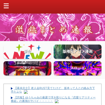
新台
版権元アニメ漫画
パチンコ
スロット
【幕末志士】老人会RUST見てたけど、坂本って人との絡み方下
手だよな
【悲報】ゆうちゃみの暴露で浮き彫りになる『恋愛リアリティー
番組』の裏側がヤバイ・・・・・