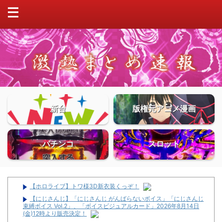
新台
版権元アニメ漫画
パチンコ
スロット
【ホロライブ】トワ様3D新衣装くっぞ！
【にじさんじ】「にじさんじ がんばらないボイス」「にじさんじ
束縛ボイス Vol.2」、「ボイスビジュアルカード」2026年8月14日
(金)12時より販売決定！