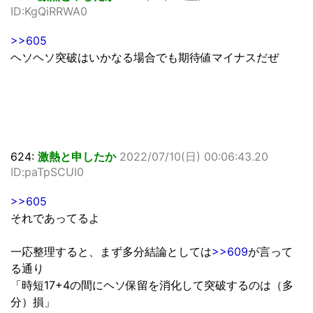
ID:KgQiRRWA0
>>605
ヘソヘソ突破はいかなる場合でも期待値マイナスだぜ
624:
激熱と申したか
2022/07/10(日) 00:06:43.20
ID:paTpSCUI0
>>605
それであってるよ
一応整理すると、まず多分結論としては
>>609
が言って
る通り
「時短17+4の間にヘソ保留を消化して突破するのは（多
分）損」