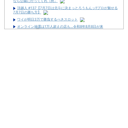
なら公園に行ってくれ（怒」
頂越人 #137【7月7日は北斗に決まっとろうもんッ!!プロが魅せる
7月7日の勝ち方】
ワイが明日3万で勝負するべきスロット
オンライン抽選は1万人超えの店も…令和8年8月8日が来
る・・・！！
【新台】サンセイ「L牙狼 闇を照らす者」スペック詳細！ATは平
均740枚が82.6％ループ！
ゲーセンにあるコイン落としゲームをパチ屋に置いたら人気出る
んじゃね？
元ジャンポケ・斉藤慎二被告に懲役7年求刑 不同意性交などの罪
【悲報】パチ●コの本場、名古屋のスロットハイエナがマジのガ
チでやばいwwwwwwwwwww
ワイが明日3万で勝負するべきスロット
Powered by livedoor 相互RSS