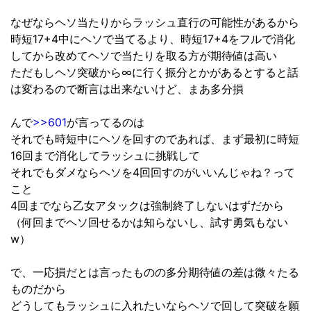
なぜならヘソ当たりからラッシュ直行の可能性があるから
時短17+4中にヘソで当てるより、時短17+4をフルで消化
してから改めてヘソで当たりを取る方が期待値は高い
ただもしヘソ突破から∞に行く振分とかがあるとすると話
は変わるので断言は出来ないけど、まあ多分損
んで
>>601
が言ってるのは
それでも時短中にヘソを回すのであれば、まず最初に時短
16回まで消化してラッシュに挑戦して
それでもダメならヘソを4回回すのがいいんじゃね？って
こと
4回までなら乙女アタックは強制終了しないはずだから
（何回までヘソ回せるかは知らないし、試す勇気もない
w）
で、一応損だとは言ったものの多分期待値の差は微々たる
ものだから
どうしてもラッシュに入れたいならヘソで回して突破を願