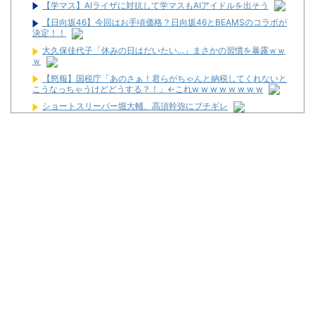
【学マス】AIライザに対抗して学マスもAIアイドルを出そう
【日向坂46】今回はお手頃価格？日向坂46とBEAMSのコラボが
決定！！
大久保佳代子「休みの日はだいたい…」まさかの習慣を暴露ｗｗ
ｗ
【怒報】国税庁「あのさぁ！君らがちゃんと納税してくれないと
こうなっちゃうけどどうする？！」←これw w w w w w w w
ショートスリーパー堀大輔、高須幹弥にブチギレ
反斎藤知事派が本丸に攻め込まれる窮地に突入、「ようやく反撃
のターンやね」と手際の良さに感心する人が続出中
ワイが明日3万で勝負するべきスロット
【新台】サンセイ「L牙狼 闇を照らす者」スペック詳細！ATは平
均740枚が82.6％ループ！
【新台】山佐「LゼーガペインETR」発売告知画像が公開！
【噂】ユニバ「Lバジリスク4」導入は12月以降！？
【噂】オーイズミ「Lアカマター」近々にも動きあり！？