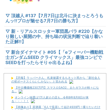
▽ 頂越人 #137【7月7日は北斗に決まっとろうも
んッ!!プロが魅せる7月7日の勝ち方】
▽ 新・リアルスロッター軍団黒バラ #220【かな
り難しい展開の中、持ち味の状況判断で辿り着い
た正解!!】
▽ 新台ダイナマイト #05【「eフィーバー機動戦
士ガンダムSEED クライマックス」最強コンビで
SEEDを打ったらそりゃ出るよね】
【悲報】ラッパーさん、札束披露するもネット民から「新社会人
の初ボーナスくらいしかない」と笑われる
【中古機価格230万円】スマスロSAO2、またガラスが粉々にな
る…
オンライン抽選は1万人超えの店も…令和8年8月8日が来
る・・・！！
【画像あり】居酒屋「6人で長居して会計4939円！喋りたいだけ