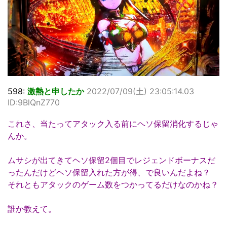
598:
激熱と申したか
2022/07/09(土) 23:05:14.03
ID:9BlQnZ770
これさ、当たってアタック入る前にヘソ保留消化するじゃ
んか。
ムサシが出てきてヘソ保留2個目でレジェンドボーナスだ
ったんだけどヘソ保留入れた方が得、で良いんだよね？
それともアタックのゲーム数をつかってるだけなのかね？
誰か教えて。