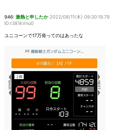
946:
激熱と申したか
2022/08/11(木) 09:30:19.79
ID:r381kVnu0
ユニコーンで17万発ってのはあったな