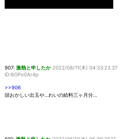
907:
激熱と申したか
2022/08/11(木) 04:33:23.37
ID:6OPo0Ar4p
>>906
頭おかしい出玉や…わいの給料三ヶ月分…