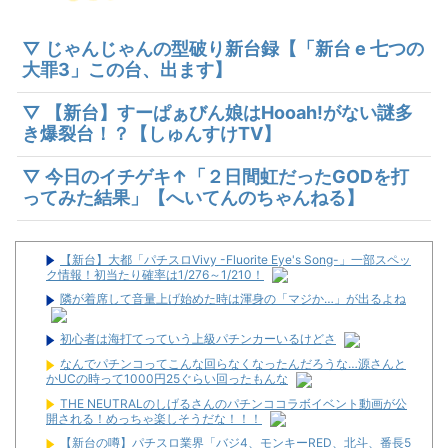
▽ じゃんじゃんの型破り新台録【「新台 e 七つの
大罪3」この台、出ます】
▽ 【新台】すーぱぁびん娘はHooah!がない謎多
き爆裂台！？【しゅんすけTV】
▽ 今日のイチゲキ↑「２日間虹だったGODを打
ってみた結果」【へいてんのちゃんねる】
【新台】大都「パチスロVivy -Fluorite Eye's Song-」一部スペッ
ク情報！初当たり確率は1/276～1/210！
隣が着席して音量上げ始めた時は渾身の「マジか…」が出るよね
初心者は海打てっていう上級パチンカーいるけどさ
なんでパチンコってこんな回らなくなったんだろうな…源さんと
かUCの時って1000円25ぐらい回ったもんな
THE NEUTRALのしげるさんのパチンココラボイベント動画が公
開される！めっちゃ楽しそうだな！！！
【新台の噂】パチスロ業界「バジ4、モンキーRED、北斗、番長5