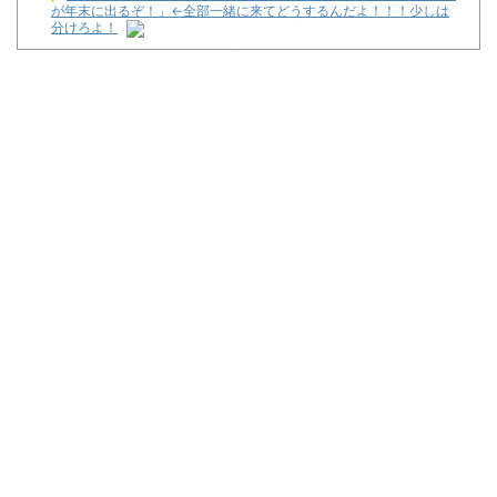
が年末に出るぞ！」←全部一緒に来てどうするんだよ！！！少しは
分けろよ！
【悲報】パチンカスさん「客のデータを収集し出玉を全て管理。
それがホールコンピューター」
【中古機価格230万円】スマスロSAO2、またガラスが粉々にな
る…
じゃんじゃんの型破り新台録【「新台 e 七つの大罪3」この台、
出ます】
税務署員1億円超脱税疑い 詐取金で競艇か、国税当局
【動画】「店内に浸水してきてもお構いなし」東海地方のスロカ
スさん、覚悟が違う…
令和8年8月8日の稼働ランキングが公開！新台や人気機種が超高
稼働に！
Powered by livedoor 相互RSS