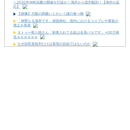
へ2030年W杯決勝の開催を打診か！海外から批判殺到！【海外の反
応】
【画像】大阪の肉吸いとかいう謎の食べ物
「神聖なる場所です」靖国神社、境内におけるコスプレや軍装の
禁止を発表
タトゥー彫り師さん「刺青入れてる奴は全員バカです」→30万再
生ｗｗｗｗｗｗ
なぜ自民党批判だけは表現の自由ではないのか
ライチュウ「ピチューとピカチュウより圧倒的に強いですｗｗｗ
ｗ」←こいつが不人気な理由
令和8年8月8日の稼働ランキングが公開！新台や人気機種が超高
稼働に！
松平健さんがアミューズグループの公式アンバサダーに就任！
【新台】大都「パチスロVivy -Fluorite Eye's Song-」一部スペッ
ク情報！初当たり確率は1/276～1/210！
初心者は海打てっていう上級パチンカーいるけどさ
なんで国ってパチンコ屋取り締まらないの？