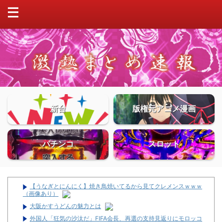
新台
版権元アニメ漫画
パチンコ
スロット
【うなぎとにんにく】焼き鳥焼いてるから見てクレメンスｗｗｗ
（画像あり）
大阪かすうどんの魅力とは
外国人「狂気の沙汰だ」FIFA会長、再選の支持見返りにモロッコ