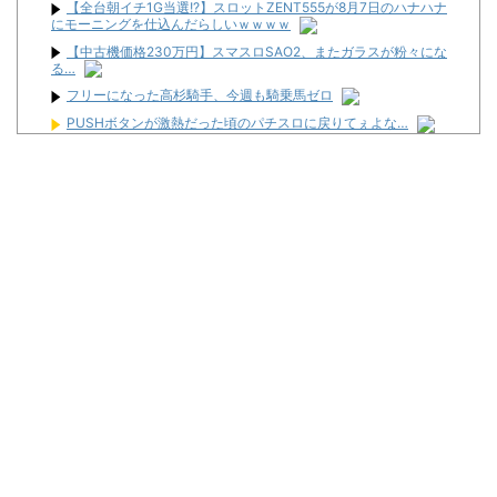
【全台朝イチ1G当選!?】スロットZENT555が8月7日のハナハナ
にモーニングを仕込んだらしいｗｗｗｗ
【中古機価格230万円】スマスロSAO2、またガラスが粉々にな
る…
フリーになった高杉騎手、今週も騎乗馬ゼロ
PUSHボタンが激熱だった頃のパチスロに戻りてぇよな…
家スロ販売業者さん、315万円のスマスロSAOⅡが売れた事を明か
す「個人のお客様からご注文頂きました」
【休日】まさかの大事故！？新台でSAOアリシゼーションのパチ
ンコが出たからスタッフとノリ打ちした結果【ヒジカタ】
【27年間の歴史に幕】ダイナム新井店（新潟県妙高市）が8月23
日の営業をもって閉店へ
チェリ男の悠遊自適 #608【オススメを選ぶ時の注意点！？】
最近常にどうやってパチンコ屋に復讐出来るかずっと考えてる
Powered by livedoor 相互RSS