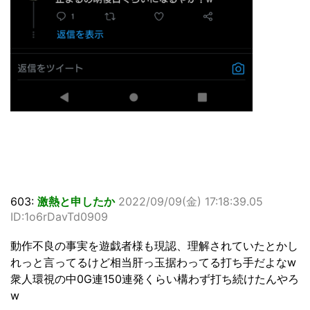
603:
激熱と申したか
2022/09/09(金) 17:18:39.05
ID:1o6rDavTd0909
動作不良の事実を遊戯者様も現認、理解されていたとかし
れっと言ってるけど相当肝っ玉据わってる打ち手だよなw
衆人環視の中0G連150連発くらい構わず打ち続けたんやろ
w