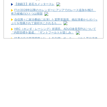
【遊戯王】岩石カメッタースレ
F1が2028年以降のカレンダーにアジアでのレース追加を検討、
有力候補のひとつは韓国
自信満々に政治番組に出演した某野党議員、他出演者からガバっ
ぷりを指摘されて袋叩きにされるも……
HRC（ホンダ・レーシング）折原氏、ADUO改良型PUについて
「内部目標を達成」「ザントフールトが楽しみ」
猛暑の中で意識朦朧となった生中継レポーター、それを某出演者
が爆笑しながら現場レポート続行を強制する動画が再注目され
て……
最近常にどうやってパチンコ屋に復讐出来るかずっと考えてる
昔のスロット動画見てたらケロット柄が2回出たのにハズレて
た…流石にヤバすぎじゃね？
スロットに比べてパチユーザーってなんでリテラシーがここまで
低いんだろうね
【新台】サンセイ「eゾンビになるまでにしたい100のこと」試
打動画が新たに公開！
【噂】パチンコ「不二子」年末以降にも登場か！？