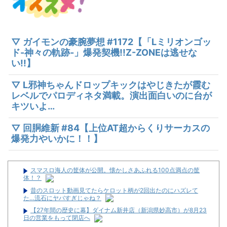
▽ ガイモンの豪腕夢想 #1172【「Lミリオンゴッ
ド-神々の軌跡-」爆発契機!!Z-ZONEは逃せな
い!!】
▽ L邪神ちゃんドロップキックはやじきたが霞む
レベルでパロディネタ満載。演出面白いのに台が
キツいよ…
▽ 回胴維新 #84【上位AT超からくりサーカスの
爆発力やいかに！！】
スマスロ海人の筐体が公開。懐かしさあふれる100点満点の筐
体！？
昔のスロット動画見てたらケロット柄が2回出たのにハズレて
た…流石にヤバすぎじゃね？
【27年間の歴史に幕】ダイナム新井店（新潟県妙高市）が8月23
日の営業をもって閉店へ