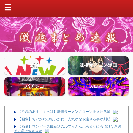
新台
版権元アニメ漫画
パチンコ
スロット
【至高のあまじょっぱ】味噌ラーメンにコーンを入れる輩
【画像】ちいかわのちいかわ、人気がなさ過ぎる事が判明
【画像】ワンピース最新話のルフィさん、あまりにも情けなさ過
ぎて炎上ｗｗｗｗ