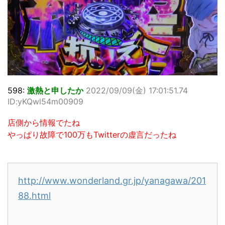
598:
激熱と申したか
2022/09/09(金) 17:01:51.74
ID:yKQwl54m00909
店側から情報でたね
やっぱり故障で100万もTwitterの虚言だったね
http://www.wonderland.gr.jp/yanagawa/201
88.html