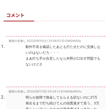
コメント
激熱の名無し
2022/09/10(土) 23:06:02
ID:OWQ4M2Iy
動作不良を確認したあとも打たせたのに交換しな
いのはないだろ・・・
まあ打ち手が合意したなら外野が口出す問題でも
ないけどさ
激熱の名無し
2022/09/11(日) 04:24:12
ID:MGNkMDAx
明らか故障で換金してもらえる訳ないのに21万
発出るまで打ち続けてんの頭悪過ぎて笑う。3万
発くらいでパンクさせて速攻逃げるべきだった