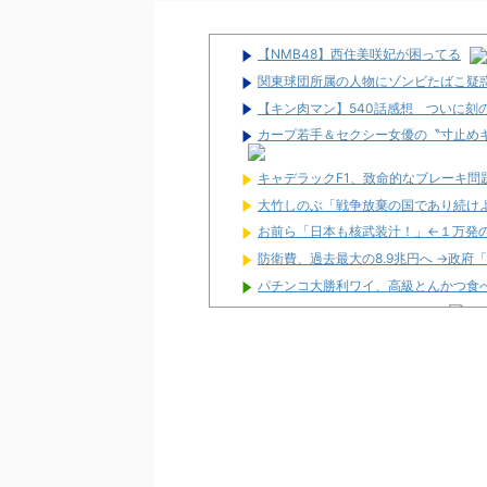
【NMB48】西住美咲妃が困ってる
関東球団所属の人物にゾンビたばこ疑
【キン肉マン】540話感想 ついに刻
カープ若手＆セクシー女優の〝寸止めキ
キャデラックF1、致命的なブレーキ
大竹しのぶ「戦争放棄の国であり続け
お前ら「日本も核武装汁！」←１万発
防衛費、過去最大の8.9兆円へ →政府
パチンコ大勝利ワイ、高級とんかつ食
パチ屋無くせば犯罪減るのにね
初めて打ったスロットなに？
ワイ生活保護、2スロを打つ金すら無
隣で万枚出してるやつが作業感が凄い