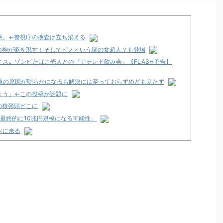
惑。←警視庁の捜査は立ち消える
の神が姿を現す！そしてピノという謎の女超人？も登場
ス〟ゾンビたばこ売人との『アテンド飲み会』【FLASH予告】
問題の原因が明らかになるも解決には至っておらずめども立たず
よう」←この投稿が話題に
の核弾頭どこに
「最終的に10兆円規模になる可能性」
べに来る
くて咽び泣く
のか面倒くさそうに打ってた