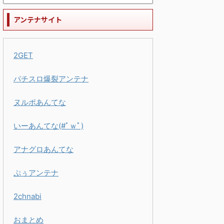
アンテナサイト
2GET
パチスロ爆裂アンテナ
ヌルポあんてな
いーあんてな(#ﾟｗﾟ)
アナグロあんてな
ぷぅアンテナ
2chnabi
おまとめ