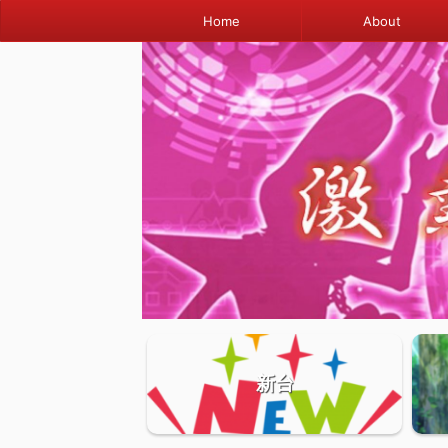
Home
About
新台