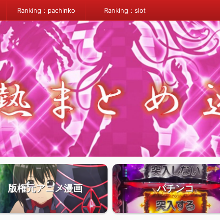
Ranking：pachinko
Ranking：slot
版権元アニメ漫画
パチンコ