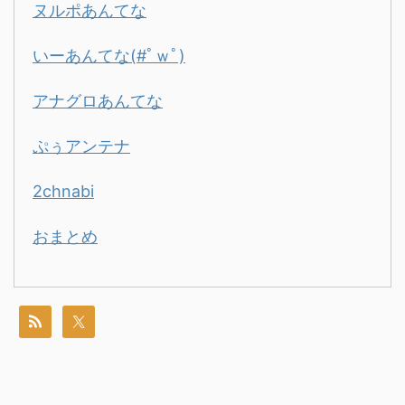
ヌルポあんてな
いーあんてな(#ﾟｗﾟ)
アナグロあんてな
ぷぅアンテナ
2chnabi
おまとめ