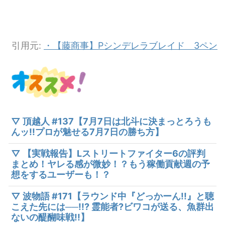
引用元:
・【藤商事】Pシンデレラブレイド 3ペン
▽ 頂越人 #137【7月7日は北斗に決まっとろうも
んッ!!プロが魅せる7月7日の勝ち方】
▽ 【実戦報告】Lストリートファイター6の評判
まとめ！ヤレる感が微妙！？もう稼働貢献週の予
想をするユーザーも！？
▽ 波物語 #171【ラウンド中『どっかーん!!』と聴
こえた先には──!!? 霊能者?ビワコが送る、魚群出
ないの醍醐味戦!!】