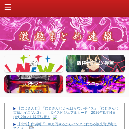
新台
版権元アニメ漫画
パチンコ
スロット
【にじさんじ】「にじさんじ がんばらないボイス」「にじさんじ
束縛ボイス Vol.2」、「ボイスビジュアルカード」2026年8月14日
(金)12時より販売決定！
【悲報】白浜町「100万円やるからパンダに代わる観光資源考え
てくれ」