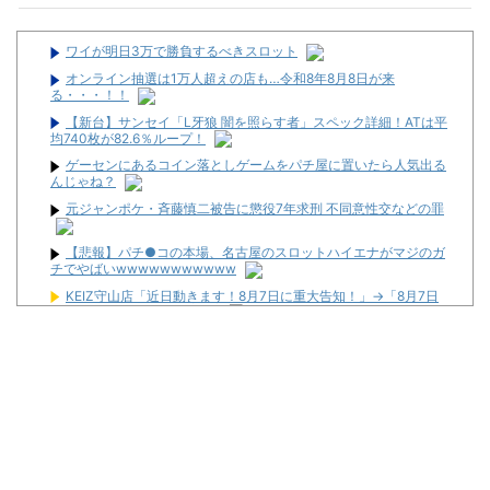
ワイが明日3万で勝負するべきスロット
オンライン抽選は1万人超えの店も…令和8年8月8日が来
る・・・！！
【新台】サンセイ「L牙狼 闇を照らす者」スペック詳細！ATは平
均740枚が82.6％ループ！
ゲーセンにあるコイン落としゲームをパチ屋に置いたら人気出る
んじゃね？
元ジャンポケ・斉藤慎二被告に懲役7年求刑 不同意性交などの罪
【悲報】パチ●コの本場、名古屋のスロットハイエナがマジのガ
チでやばいwwwwwwwwwww
KEIZ守山店「近日動きます！8月7日に重大告知！」→「8月7日
は店休日とさせて頂きます」
Google、Geminiが大赤字、「史上初のマイナスキャッシュフロ
ー」に陥る
【懐古】5号機の時って面白いA+ARTがたくさんあって楽しかっ
たよな
【悲報】トランプおやびん、ブチギレ「イランはとんでもない二
枚舌だ！！」
ペカり王決定戦 #特別編【1G連でフルボッコ!! 勝負を決める運命
の一打を放ったのは誰だ!?】