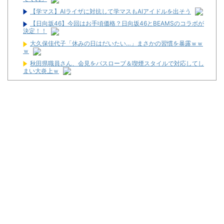
【学マス】AIライザに対抗して学マスもAIアイドルを出そう
【日向坂46】今回はお手頃価格？日向坂46とBEAMSのコラボが
決定！！
大久保佳代子「休みの日はだいたい…」まさかの習慣を暴露ｗｗ
ｗ
秋田県職員さん、会見をバスローブ＆喫煙スタイルで対応してし
まい大炎上ｗ
【怒報】国税庁「あのさぁ！君らがちゃんと納税してくれないと
こうなっちゃうけどどうする？！」←これw w w w w w w w
ショートスリーパー堀大輔、高須幹弥にブチギレ
ワイが明日3万で勝負するべきスロット
【新台】サンセイ「L牙狼 闇を照らす者」スペック詳細！ATは平
均740枚が82.6％ループ！
【新台】山佐「LゼーガペインETR」発売告知画像が公開！
【噂】ユニバ「Lバジリスク4」導入は12月以降！？
【噂】オーイズミ「Lアカマター」近々にも動きあり！？