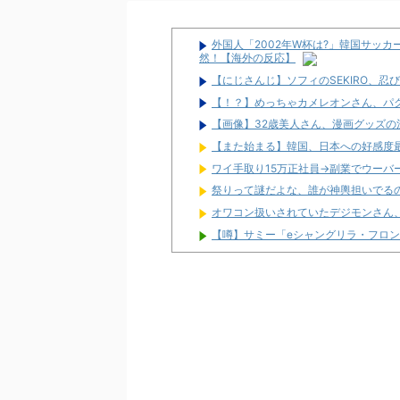
外国人「2002年W杯は?」韓国サッ
然！【海外の反応】
【にじさんじ】ソフィのSEKIRO、
【！？】めっちゃカメレオンさん、パ
【画像】32歳美人さん、漫画グッズの
【また始まる】韓国、日本への好感度
ワイ手取り15万正社員→副業でウーバ
祭りって謎だよな、誰が神輿担いでる
オワコン扱いされていたデジモンさん
【噂】サミー「eシャングリラ・フロン
パチンコ台欲しさに白タク行為をした8
ユニバが「次回」予告を公開！バジが
東京都府中市の「ニューアサヒ府中四谷
【新台】ダイイチ「中森明菜・歌姫伝説