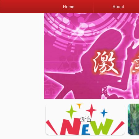
Home
About
新台