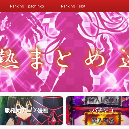
Ranking：pachinko
Ranking：slot
版権元アニメ漫画
パチンコ