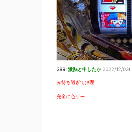
389:
激熱と申したか
2022/12/03(
赤待ち過ぎて無理
完全に色ゲー