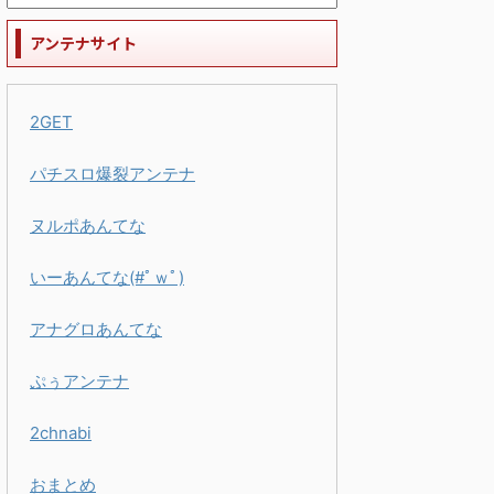
アンテナサイト
2GET
パチスロ爆裂アンテナ
ヌルポあんてな
いーあんてな(#ﾟｗﾟ)
アナグロあんてな
ぷぅアンテナ
2chnabi
おまとめ