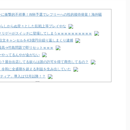
カーに衝撃的不祥事！W杯予選でレフリーへの性的接待発覚！海外騒
忍びらしからぬ堂々とした乱戦上等プレイやな
クリゲーがスイッチに登場してしまうｗｗｗｗｗｗｗｗｗｗ
注文キャンセルを43億円分繰り返しまくり逮捕
最高→竹島問題で即リセットｗｗｗ
ーやってるんやが金がない
の？屋台出店してる奴らは誰の許可を得て商売してるの？
、令和に全盛期を超える利益を生み出していた
ティア」導入は12月以降！？
2歳の無職の男を逮捕
くるのか！？
店」が8月16日で閉店へ
～FOR FANS～」スペック・筐体画像まとめ！枠は2色ある模様！