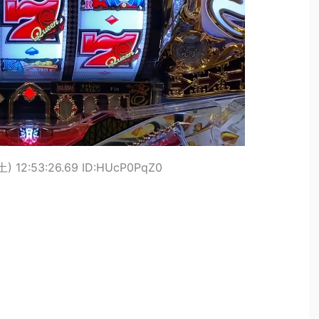
土) 12:53:26.69 ID:HUcP0PqZ0