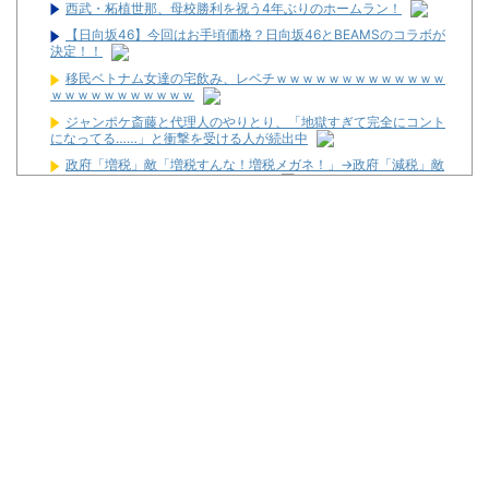
西武・柘植世那、母校勝利を祝う4年ぶりのホームラン！
【日向坂46】今回はお手頃価格？日向坂46とBEAMSのコラボが
決定！！
移民ベトナム女達の宅飲み、レベチｗｗｗｗｗｗｗｗｗｗｗｗｗ
ｗｗｗｗｗｗｗｗｗｗｗ
ジャンポケ斎藤と代理人のやりとり、「地獄すぎて完全にコント
になってる……」と衝撃を受ける人が続出中
政府「増税」敵「増税すんな！増税メガネ！」→政府「減税」敵
「減税すんな！社会保障どうなる！」
【衝撃】若い女の子からする「甘い匂い」の正体、まさか分から
ないDTなんておらんよな？よな？w w w w w w w w w w w
【新台】サンセイ「L牙狼 闇を照らす者」スペック詳細！ATは平
均740枚が82.6％ループ！
【新台】山佐「LゼーガペインETR」発売告知画像が公開！
【噂】ユニバ「Lバジリスク4」導入は12月以降！？
【噂】オーイズミ「Lアカマター」近々にも動きあり！？
【新台】三洋「L邪神ちゃんドロップキック」5ch実戦感想＆評価
まとめ！「吸い込み爆速で出玉伸びないSAO2」「AT当てても50G
以内に1/200か1/500引かないと話にならない」等