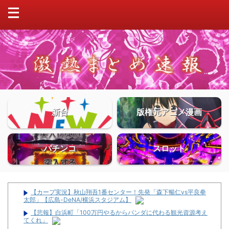
新台
版権元アニメ漫画
パチンコ
スロット
【カープ実況】秋山翔吾1番センター！先発「森下暢仁vs平良拳
太郎」【広島-DeNA/横浜スタジアム】
【悲報】白浜町「100万円やるからパンダに代わる観光資源考え
てくれ」