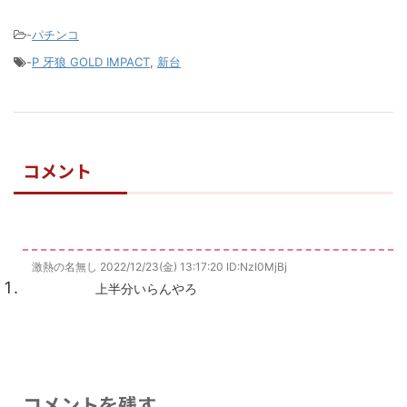
-
パチンコ
-
P 牙狼 GOLD IMPACT
,
新台
コメント
激熱の名無し
2022/12/23(金) 13:17:20
ID:NzI0MjBj
上半分いらんやろ
コメントを残す