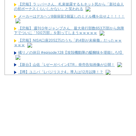
【悲報】ラッパーさん、札束披露するもネット民から「新社会人
の初ボーナスくらいしかない」と笑われる
メーカーはデカヘソ8個保留3個返しのミドル機を出せよ！！！！
【悲報】 週刊少年ジャンプさん、最大発行部数653万部から急降
下でついに「100万部」を割ってしまうｗｗｗｗｗ
【悲報】NISA口座2052万のうち「約4割が未稼働」だったｗｗ
ｗｗｗ
橘リノの休日 #episode.128【攻殻機動隊の醍醐味を堪能しろ!!】
【新台】山佐「LゼーガペインETR」発売告知画像が公開！
【噂】ユニバ「Lバジリスク4」導入は12月以降！？
【噂】オーイズミ「Lアカマター」近々にも動きあり！？
配信者のむるおか君がSEEDのフリーダムユニットにマスクを装
着させた画像を投稿→迷惑行為だと批判殺到→AIで着けただけだと
ガチギレ「難癖付けたいドブカスの為に但し書きしないとな」
【動画】「店内に浸水してきてもお構いなし」東海地方のスロカ
スさん、覚悟が違う…
【海外競馬】ナイソス電撃引退
【新台】サンセイ「L牙狼 闇を照らす者」スペック詳細！ATは平
均740枚が82.6％ループ！