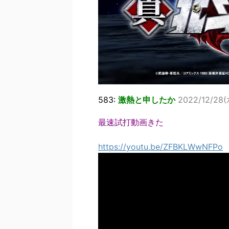
583:
激熱と申したか
2022/12/28(
最速試打動画きた
https://youtu.be/ZFBKLWwNFPo