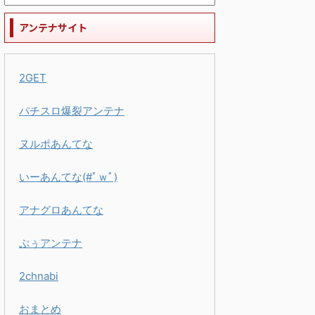
アンテナサイト
2GET
パチスロ爆裂アンテナ
ヌルポあんてな
いーあんてな(#ﾟｗﾟ)
アナグロあんてな
ぷぅアンテナ
2chnabi
おまとめ