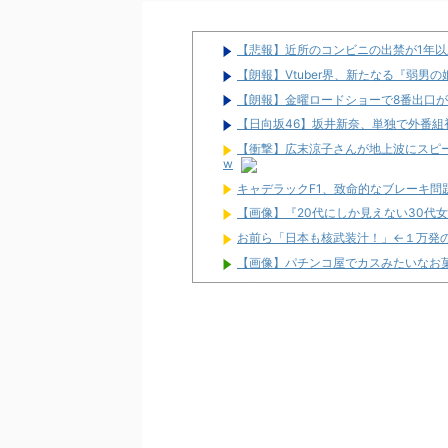
【悲報】近所のコンビニの出禁が1年
【朗報】Vtuber界、新たなる『弱男
【朗報】金曜ロードショーで8番出口が
【日向坂46】坂井新奈、単独で外番組初出演ｷ
【衝撃】広末涼子さんが地上波にスピード
w
キャデラックF1、致命的なブレーキ
【画像】『20代にしか見えない30代
お前ら「日本も核武装汁！」←１万発
【画像】パチンコ屋でカスみたいなお
【新台】平和「L転生王女と天才令嬢
命！
配信見ただけで台を語る評論家みたい
マルハンが令和8年熊本地震の被災者
兵庫県姫路市の「LEON」が8月16日