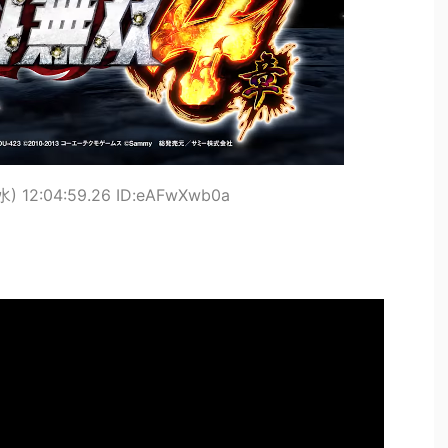
水) 12:04:59.26 ID:eAFwXwb0a