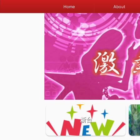
Home
About
新台