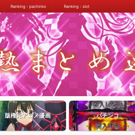
Ranking：pachinko
Ranking：slot
版権元アニメ漫画
パチンコ