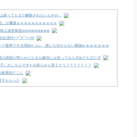
以上経ってもまだ解除されないんやが…
の姫』が爆誕ｗｗｗｗｗｗｗｗｗｗｗ
地上波初放送wwwwwwwww
ﾀ━(ﾟ∀ﾟ)━!!!!
復帰できる理由←コレ、誰にも分からない模様w w w w w w w
問題の原因が明らかになるも解決には至っておらずめども立たず
女子』がこちらです←お前らから見てどう？？？？？？？
の核弾頭どこに
菓子もらった
の魔法革命」公式の機種情報が公開！Wヒロインでボーナスループ革
なユーザー増えすぎじゃない？金も使わずネガキャンって害悪だろ
支援のために募玉・募メダルによる寄付活動をスタート！
で閉店へ