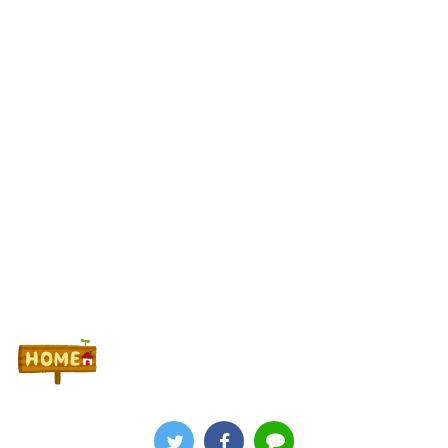
【なんG競馬】田原成貴さんの逮捕歴、まあまあ凄い
7月に65万円負けたパチンカスさん、ガチギレ「善良な市民がこ
んだけ負けるのはおかしい。半分返金しろ！！！」
【噂】ダクセルがリゼロ4期の製作委員会に！？
Powered by livedoor 相互RSS