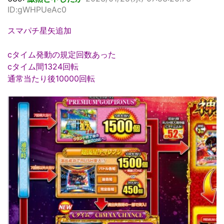
ID:gWHPUeAc0
スマパチ星矢追加
cタイム発動の規定回数あった
cタイム間1324回転
通常当たり後10000回転