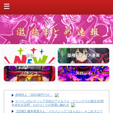
新台
版権元アニメ漫画
パチンコ
スロット
原神売上「2923億円です」
スペインのレティシア王妃がアドルフォ・ドミンゲスの創立50周
年本社を訪問、ものづくりの現場に触れる
【悲報】藤本美貴さん「イケメンってつまらない」←これマジ？