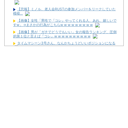
【悲報】ミノル、老人会RUSTの参加メンバーをリークしていた
模様…
【画像】女性「男性で『コレ』やってくれる人、あれ、嬉しいで
すw」→まさかの行為がこちらw w w w w w w w w
【画像】男が「ガチでどうでもいい」女の報告ランキング、圧倒
的第１位と言えば『コレ』w w w w w w w w w w
タイムマシーン3号さん、なんかちょうどいいポジションになる
海外「全部日本の真似だったのか…」 日本の普通のテレビ番組が
最新SNSの数十年先を行っていたと話題に
【噂】ダクセルがリゼロ4期の製作委員会に！？
カチカチくんは小役数えてる感があって嫌。なんかスマートな小
役カウント方法ってない？
遊技機メーカーが制作委員会に入っている夏アニメ一覧が公開！
【新台】ユニバ「Lラグナドール」スペック情報が公開！上位AT
は2種類のエピソードから移行！
【新台】清龍ゲームジャパン「LBトリプルクラウンX-300」スペ
ック情報！BB304枚のBT機！