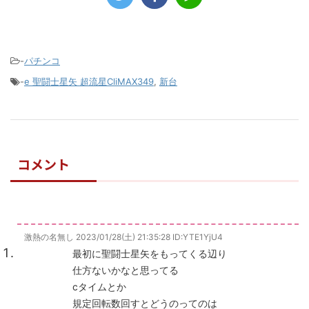
-
パチンコ
-
e 聖闘士星矢 超流星CliMAX349
,
新台
コメント
激熱の名無し
2023/01/28(土) 21:35:28
ID:YTE1YjU4
最初に聖闘士星矢をもってくる辺り
仕方ないかなと思ってる
cタイムとか
規定回転数回すとどうのってのは