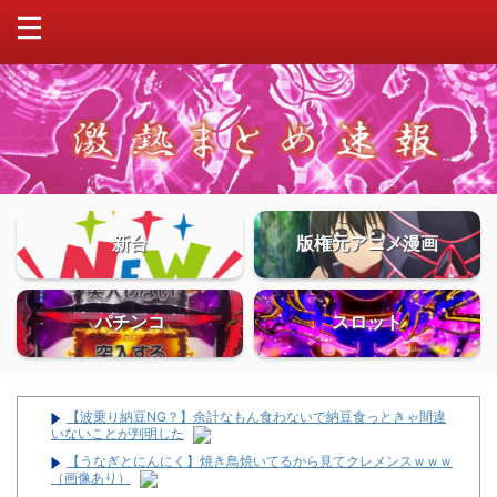
新台
版権元アニメ漫画
パチンコ
スロット
【波乗り納豆NG？】余計なもん食わないで納豆食っときゃ間違
いないことが判明した
【うなぎとにんにく】焼き鳥焼いてるから見てクレメンスｗｗｗ
（画像あり）