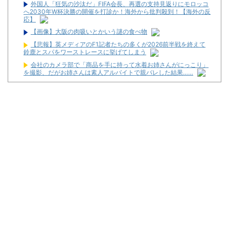
外国人「狂気の沙汰だ」FIFA会長、再選の支持見返りにモロッコ
へ2030年W杯決勝の開催を打診か！海外から批判殺到！【海外の反
応】
【画像】大阪の肉吸いとかいう謎の食べ物
【悲報】英メディアのF1記者たちの多くが2026前半戦を終えて
鈴鹿とスパをワーストレースに挙げてしまう
会社のカメラ部で「商品を手に持って水着お姉さんがにっこり」
を撮影、だがお姉さんは素人アルバイトで親バレした結果……
高市首相、公用車を3000万円超の新型センチュリーSUVに変更
ｗｗｗｗｗｗｗ
【悲報】思春期の娘に「キモッ」と言われたお父さん、グレるｗ
ｗｗｗｗｗｗ
【新台】山佐「LモンキーターンRED」特報動画が公開！
令和8年8月8日の稼働ランキングが公開！新台や人気機種が超高
稼働に！
松平健さんがアミューズグループの公式アンバサダーに就任！
【新台】大都「パチスロVivy -Fluorite Eye's Song-」一部スペッ
ク情報！初当たり確率は1/276～1/210！
初心者は海打てっていう上級パチンカーいるけどさ