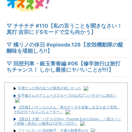
▽ チチチチ #110【私の言うことを聞きなさい！
真打 吉宗にドSモードで立ち向かう】
▽ 橘リノの休日 #episode.128【攻殻機動隊の醍
醐味を堪能しろ!!】
▽ 回想列車・銀玉青春編 #06【修学旅行は旅打
ちチャンス！ しかし最後にヤバいことが!!!】
不便だった時のほうが競馬が楽しかった
松平健さんがアミューズグループの公式アンバサダーに就任！
【悲報】パチンカスさん「客のデータを収集し出玉を全て管理。
それがホールコンピューター」
【新台】大都「パチスロVivy -Fluorite Eye's Song-」一部スペッ
ク情報！初当たり確率は1/276～1/210！
フリーになった高杉騎手、今週も騎乗馬ゼロ