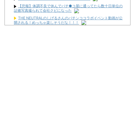
【悲報】体調不良で休んでパチ●コ屋に通ってたら数十日単位の
証拠写真撮られて会社クビになった
THE NEUTRALのしげるさんのパチンココラボイベント動画が公
開される！めっちゃ楽しそうだな！！！
【画像あり】吉野家のステーキ定食、1500円ｗｗｗｗｗ
【悲報】親「うちの子にはゲームは買い与えません。本だけで十
分」→結果
隣が着席して音量上げ始めた時は渾身の「マジか…」が出るよね
じゃんじゃんの型破り新台録【「新台 e 七つの大罪3」この台、
出ます】
【新台】山佐「LモンキーターンRED」特報動画が公開！
Powered by livedoor 相互RSS