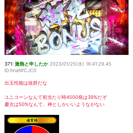
371:
激熱と申したか
2023/01/25(水) 16:41:29.45
ID:hnaNfCJC0
出玉性能は抜群だな
ユニコーンなんて初当たり時4500発は39%だぞ
慶次は50%なんて、神としかいいようながない