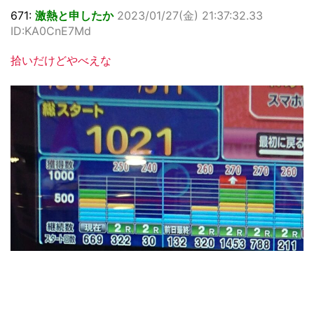
671:
激熱と申したか
2023/01/27(金) 21:37:32.33
ID:KA0CnE7Md
拾いだけどやべえな