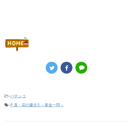
-
パチンコ
-
P 真・花の慶次3 ～黄金一閃～