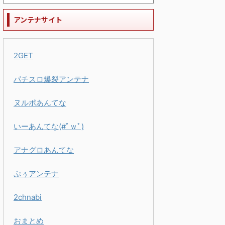
アンテナサイト
2GET
パチスロ爆裂アンテナ
ヌルポあんてな
いーあんてな(#ﾟｗﾟ)
アナグロあんてな
ぷぅアンテナ
2chnabi
おまとめ