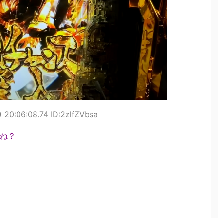
 20:06:08.74 ID:2zlfZVbsa
ね？