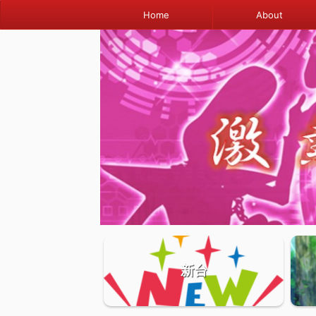
Home
About
新台