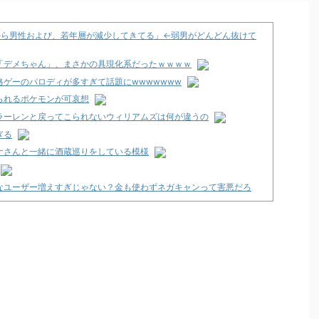
から男性および、若年層が減少してきてる」←弱男がどんどん抜けて
「デメちゃん」、まさかの具現化系だったｗｗｗｗ
ゲーのパロディが多すぎて話題にwwwwwww
られるポケモンが可哀想
ラーレンと戻ってこられないウィリアムズは何が違うの
ぎる
ナさんと一緒に酒蔵巡りをしている模様
なユーザー増えすぎじゃない？金も使わずネガキャンって害悪だろ
支援のために募玉・募メダルによる寄付活動をスタート！
で閉店へ
た方がいいんか？
7年以降か！？