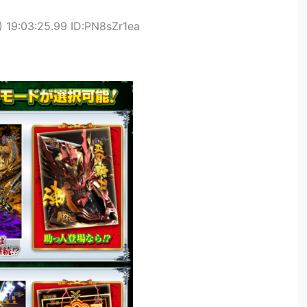
 19:03:25.99 ID:PN8sZr1ea