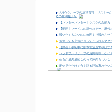
大手Vグループの決算資料「リスナー
るの超朗報よな
【ハンターハンター】シズクの念能力
【動画】マーベルの新作格ゲー、歴代格
戦いたくもないのに無理やり戦わさせ
低迷しても上位に戻ってこられるマク
【動画】手術中に熊本地震直撃やばす
レッドブルリザーブの角田裕毅、ケイ
生食が最悪最凶なのって豚肉らしいな
配信見ただけで台を語る評論家みたい
マルハンが令和8年熊本地震の被災者
兵庫県姫路市の「LEON」が8月16日
パチ屋の抽選始まるんだけど一応行っ
【噂】サミー「e推しの子」導入は202