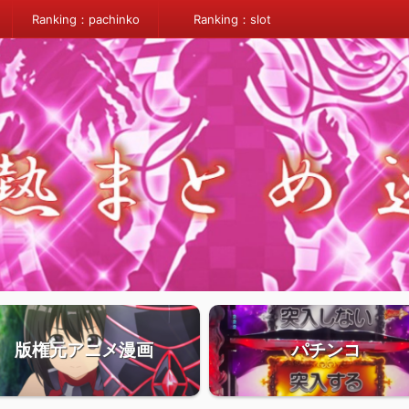
Ranking：pachinko
Ranking：slot
版権元アニメ漫画
パチンコ