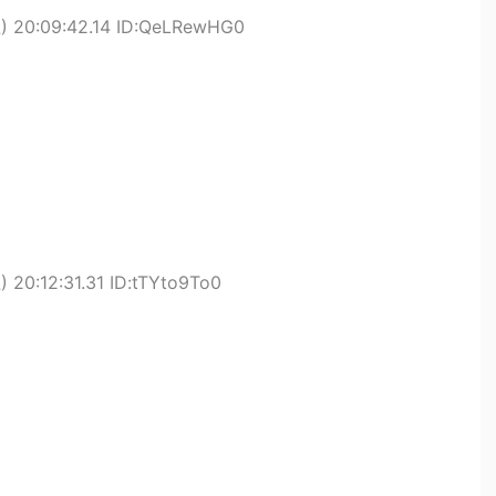
) 20:09:42.14 ID:QeLRewHG0
 20:12:31.31 ID:tTYto9To0
。