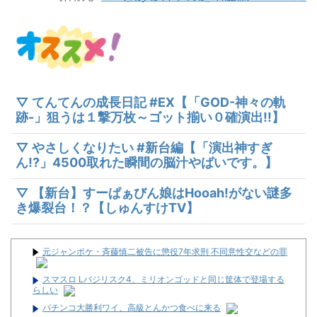
▽ てんてんの成長日記 #EX【「GOD-神々の軌
跡-」狙うは１撃万枚～ゴット揃い０確演出!!】
▽ やさしくなりたい #新台編【「演出神すぎ
ん!?」4500取れた瞬間の脳汁やばいです。】
▽ 【新台】すーぱぁびん娘はHooah!がない謎多
き爆裂台！？【しゅんすけTV】
元ジャンポケ・斉藤慎二被告に懲役7年求刑 不同意性交などの罪
スマスロ Lバジリスク4、ミリオンゴッドと同じ筐体で登場する
らしい
パチンコ大勝利ワイ、高級とんかつ食べに来る