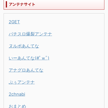
アンテナサイト
2GET
パチスロ爆裂アンテナ
ヌルポあんてな
いーあんてな(#ﾟｗﾟ)
アナグロあんてな
ぷぅアンテナ
2chnabi
おまとめ