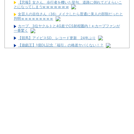
【悲報】女さん、歩行者を轢いた挙句、道路に倒れてどえらいこ
とになってしまうw w w w w w w
女芸人の吉住さん（36）メイクしたら普通に美人の部類だったと
判明ｗｗｗｗｗｗｗｗｗ
カープ、3位ヤクルトと4G差でCS射程圏内！←カープファンが
一番驚く
【競馬】アイビスSD、レコード更新 24年ぶり
【遊戯王】1億DL記念「福引」の格差ヤバくない！？
カープ若手＆セクシー女優の〝寸止めキス〟ゾンビたばこ売人と
の『アテンド飲み会』【FLASH予告】
パチンコ大勝利ワイ、高級とんかつ食べに来る
パチ屋無くせば犯罪減るのにね
初めて打ったスロットなに？
ワイ生活保護、2スロを打つ金すら無くて咽び泣く
隣で万枚出してるやつが作業感が凄いのか面倒くさそうに打って
た