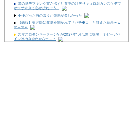
隣の臭デブキング貧乏揺すり背中のけぞりキョロ厨カンスケデブ
がウザすぎて心が折れそう…
不便だった時のほうが競馬が楽しかった
【悲報】美容師に趣味を聞かれて「パチ●コ」と答えた結果ｗｗ
ｗｗｗｗ
スマスロモンキーターンⅥが2027年1月以降に登場！？ゼーガペ
インは抱き合わせなの…？
【赤モンキー】「王道から挑戦へ????」山佐 Lモンキーターン
REDの特報動画が公開！
隣の臭デブキング貧乏揺すり背中のけぞりキョロ厨カンスケデブ
がウザすぎて心が折れそう…
【悲報】「ビッグモーター」とかいう完全に逃げ切ったゴミクズ
ｗｗｗｗｗ
L邪神ちゃんドロップキックはやじきたが霞むレベルでパロディ
ネタ満載。演出面白いのに台がキツいよ…
パチンコ大勝利ワイ、高級とんかつ食べに来る
Powered by livedoor 相互RSS