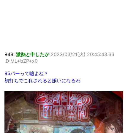
849:
激熱と申したか
2023/03/21(火) 20:45:43.66
ID:ML+bZP+x0
95パーって嘘よね？
初打ちでこれされると嫌いになるわ