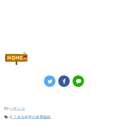
-
パチンコ
-
P とある科学の超電磁砲