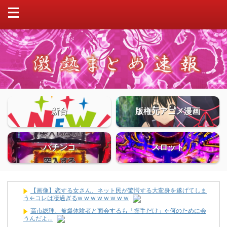
新台
版権元アニメ漫画
パチンコ
スロット
【画像】恋する女さん、ネット民が驚愕する大変身を遂げてしま
う←コレは凄過ぎるw w w w w w w w
高市総理、被爆体験者と面会するも「握手だけ」←何のために会
うんだよ…