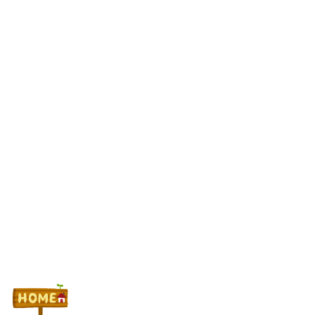
謎の勢力「AI発展したらお前らは皆クビになるわ」→未だかつて
AIのせいで失業したG民が0人の理由
れんじろうのど根性弾球録 #404【「Pバカボン」俺が愛するBに
4年ぶりの対峙 5万発の興奮が蘇る】
【悲報】コントレイル2歳、勝てない
パチ屋無くせば犯罪減るのにね
Powered by livedoor 相互RSS