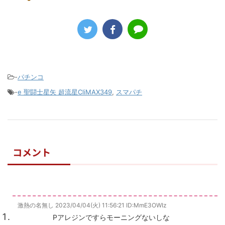
-
パチンコ
-
e 聖闘士星矢 超流星CliMAX349
,
スマパチ
コメント
激熱の名無し
2023/04/04(火) 11:56:21
ID:MmE3OWIz
Pアレジンですらモーニングないしな