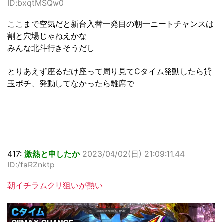
ID:bxqtMSQw0
ここまで空気だと新台入替一発目の朝一ニートチャンスは
割と穴場じゃねえかな
みんな北斗行きそうだし
とりあえず座るだけ座って周り見てCタイム発動したら貸
玉ポチ、発動してなかったら離席で
417:
激熱と申したか
2023/04/02(日) 21:09:11.44
ID:/faRZnktp
朝イチラムクリ狙いが熱い