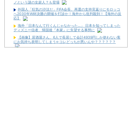
ノという謎の女超人？も登場
外国人「狂気の沙汰だ」FIFA会長、再選の支持見返りにモロッコ
へ2030年W杯決勝の開催を打診か！海外から批判殺到！【海外の反
応】
海外「日本なんて行くんじゃなかった…」 日本を知ってしまった
ディズニー信者、帰国後『本家』に失望する事態に
【画像】居酒屋さん、6人で長居して会計4939円しか使わない客
にお気持ち表明してしまう←コレどっちが悪いんや？？？？？？
【動画】御当地アイドルだった頃の今田美桜、ガチのマジで可愛
くてワイらをびびらせまくってしまうw w w w w w w w
イーロン・マスク「中国のロボットはデタラメで遠隔操作してる
だけ」
パチ屋無くせば犯罪減るのにね
初めて打ったスロットなに？
ワイ生活保護、2スロを打つ金すら無くて咽び泣く
隣で万枚出してるやつが作業感が凄いのか面倒くさそうに打って
た
2026年7月に最も売れたスロットが判明！