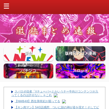
新台
版権元アニメ漫画
パチンコ
スロット
スパロボ信者「Vチューバーとかいうチー牛向けコンテンツが入
ってくるのは許せない」←これ
【NMB48】西住美咲妃が困ってる
【キン肉マン】540話感想 ついに刻の神が姿を現す！そしてピ