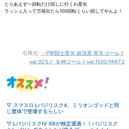
とりあえず一回転だけ回しに行くわ星矢
ラッシュ入って万発出たら100回転くらい回してやんよ！
引用元:
・P聖闘士星矢 超流星 星矢ゴールド
ver.92%と 女神ゴールドver.1500 PART2
▽ スマスロ Lバジリスク4、ミリオンゴッドと同
じ筐体で登場するらしい
▽ LバジリスクⅣ XBが検定通過！！バジリスク