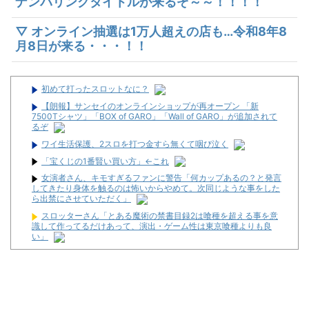
ナンバリングタイトルが来るぞ～～！！！！
▽ オンライン抽選は1万人超えの店も…令和8年8
月8日が来る・・・！！
初めて打ったスロットなに？
【朗報】サンセイのオンラインショップが再オープン 「新
7500Tシャツ」「BOX of GARO」「Wall of GARO」が追加されて
るぞ
ワイ生活保護、2スロを打つ金すら無くて咽び泣く
「宝くじの1番賢い買い方」←これ
女演者さん、キモすぎるファンに警告「何カップあるの？と発言
してきたり身体を触るのは怖いからやめて。次同じような事をした
ら出禁にさせていただく」
スロッターさん「とある魔術の禁書目録2は喰種を超える事を意
識して作ってるだけあって、演出・ゲーム性は東京喰種よりも良
い」
スロットユーザーに比べてなんでパチンコユーザーってリテラシ
ーがここまで低いんだろうか…
LモンキーターンRED「王道から挑戦へ！モードアップ！最速達
成！ジャックイン！７揃い！」←まったくの別物っぽいけど流行る
んか！？