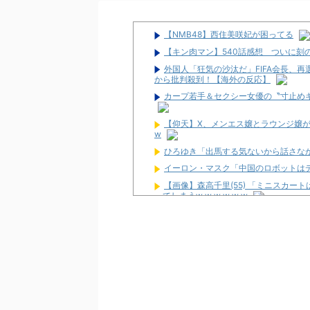
【NMB48】西住美咲妃が困ってる
【キン肉マン】540話感想 ついに刻
外国人「狂気の沙汰だ」FIFA会長、
から批判殺到！【海外の反応】
カープ若手＆セクシー女優の〝寸止めキ
【仰天】X、メンエス嬢とラウンジ嬢が熾
w
ひろゆき「出馬する気ないから話さな
イーロン・マスク「中国のロボットは
【画像】森高千里(55) 「ミニスカ
ってしまうw w w w w w
パチンコ大勝利ワイ、高級とんかつ食
パチ屋無くせば犯罪減るのにね
初めて打ったスロットなに？
ワイ生活保護、2スロを打つ金すら無
隣で万枚出してるやつが作業感が凄い