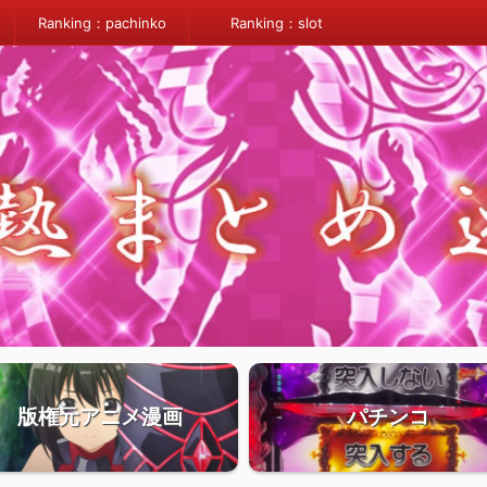
Ranking：pachinko
Ranking：slot
版権元アニメ漫画
パチンコ