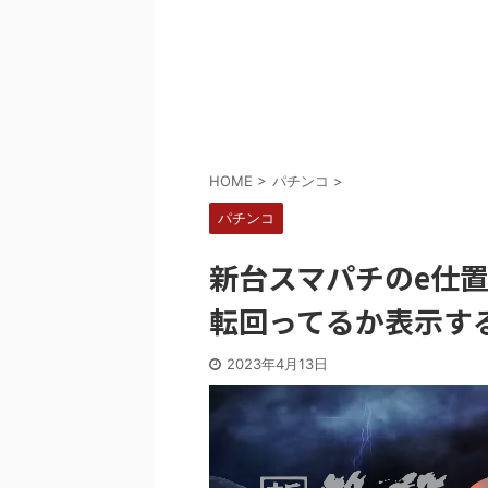
Powered by livedoor 相互RSS
HOME
>
パチンコ
>
パチンコ
新台スマパチのe仕置
転回ってるか表示す
2023年4月13日