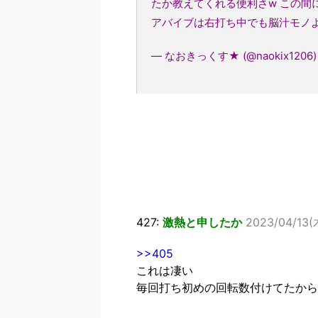
たか教えてくれる便利さw この間
アバイブは右打ち中でも脳汁モノ
— なおきっくす★ (@naokix1206
427:
激熱と申したか
2023/04/13(木
>>405
これは凄い
毎回打ち初めの回転数付けてたから