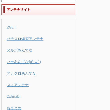
アンテナサイト
2GET
パチスロ爆裂アンテナ
ヌルポあんてな
いーあんてな(#ﾟｗﾟ)
アナグロあんてな
ぷぅアンテナ
2chnabi
おまとめ