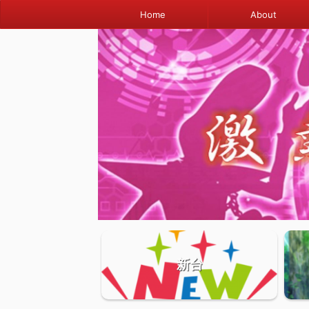
Home
About
新台