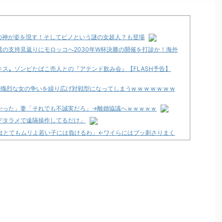
の神が姿を現す！そしてピノという謎の女超人？も登場
再選の支持見返りにモロッコへ2030年W杯決勝の開催を打診か！海外
ス〟ゾンビたばこ売人との『アテンド飲み会』【FLASH予告】
烈な女の争いを繰り広げ対戦型になってしまうw w w w w w w
かった」妻「それでも不誠実だろ」→離婚協議へｗｗｗｗｗ
デタラメで遠隔操作してるだけ」
ートはとてもムリよ若い子には負けるわ」←ワイらにはブッ刺さりまく
べに来る
くて咽び泣く
のか面倒くさそうに打ってた