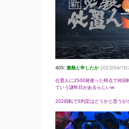
405:
激熱と申したか
2023/04/13(
仕置人に2500発使った時点で何
ていう謎昨日があるらしいw
202回転でS判定はどうかと思う