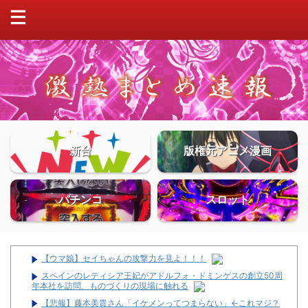
新台
版権元アニメ漫画
パチンコ
スロット
【ウマ娘】セイちゃんの攻撃力を見よ！！！
スペインのレティシア王妃がアドルフォ・ドミンゲスの創立50周
年本社を訪問、ものづくりの現場に触れる
【悲報】藤本美貴さん「イケメンってつまらない」←これマジ？