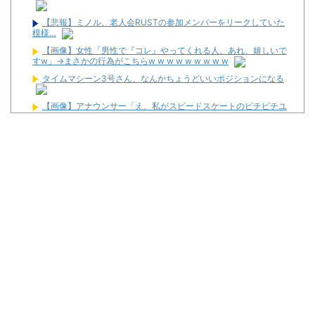
【悲報】ミノル、老人会RUSTの参加メンバーをリークしていた
模様…
【画像】女性「男性で『コレ』やってくれる人、あれ、嬉しいで
すw」→まさかの行為がこちらw w w w w w w w w
タイムマシーン3号さん、なんかちょうどいいポジションになる
【画像】アナウンサー「え、私がスピードスケートのピチピチユ
ニフォーム着るんですか…？ﾑﾁｨ！！」←これはお前らに刺さるやろ
w w w w w w w w
海外「全部日本の真似だったのか…」 日本の普通のテレビ番組が
最新SNSの数十年先を行っていたと話題に
カチカチくんは小役数えてる感があって嫌。なんかスマートな小
役カウント方法ってない？
遊技機メーカーが制作委員会に入っている夏アニメ一覧が公開！
【新台】ユニバ「Lラグナドール」スペック情報が公開！上位AT
は2種類のエピソードから移行！
【新台】清龍ゲームジャパン「LBトリプルクラウンX-300」スペ
ック情報！BB304枚のBT機！
【新台】サンセイ「eゾンビになるまでにしたい100のこと」最
速試打動画が公開！