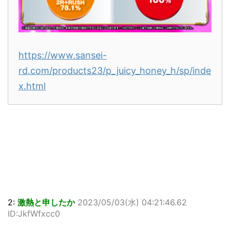
https://www.sansei-
rd.com/products23/p_juicy_honey_h/sp/inde
x.html
2:
激熱と申したか
2023/05/03(水) 04:21:46.62
ID:JkfWfxcc0